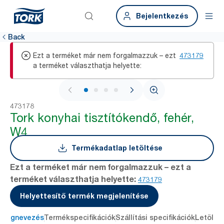
Bejelentkezés
Back
Ezt a terméket már nem forgalmazzuk – ezt
473179
a terméket választhatja helyette:
1 / 4
473178
Tork konyhai tisztítókendő, fehér,
W4
Termékadatlap letöltése
Ezt a terméket már nem forgalmazzuk – ezt a
terméket választhatja helyette:
473179
Helyettesítő termék megjelenítése
Megnevezés
Termékspecifikációk
Szállítási specifikációk
Letölté