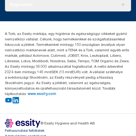
Tiszta kéz
Bemutatkozás
Kapcsolat
Sikertörténetek
Karrier
torkcontact@essity.com
+36 1 392 2176
Essity Hungary Kft. Professional Hygiene
A Tork, az Essity márkája, egy higiéniai és egészségügyi cikkeket gyártó
H-1021 Budapest
nemzetközi vállalat. Célunk, hogy termékeinkkel és szolgáltatásainkkal
Budakeszi út 51.
fokozzuk a jólétet. Termékeinket mintegy 150 országban árusítjuk olyan
nemzetközi márkanevek alatt, mint a TENA és a Tork, valamint egyéb erős
márkák, például Actimove, Cutimed, JOBST, Knix, Leukoplast, Libero,
Libresse, Lotus, Modibodi, Nosotras, Saba, Tempo, TOM Organic és Zewa.
Az Essity mintegy 36 000 alkalmazottat foglalkoztat. A nettó árbevétel
2024-ben mintegy 146 mrdSEK (13 mrdEUR) volt. A vállalat székhelye
a svédországi Stockholm, az Essity részvényeit pedig a Nasdaq
Stockholm jegyzi. Az Essity a jólétért, valamint az egészséges,
környezettudatos és újrafelhasználó társadalomért küzd. További
tájékoztatás:
www.essity.com
© Essity Hygiene and Health AB
Felhasználási feltételek
Adatvédelmi szabályzat