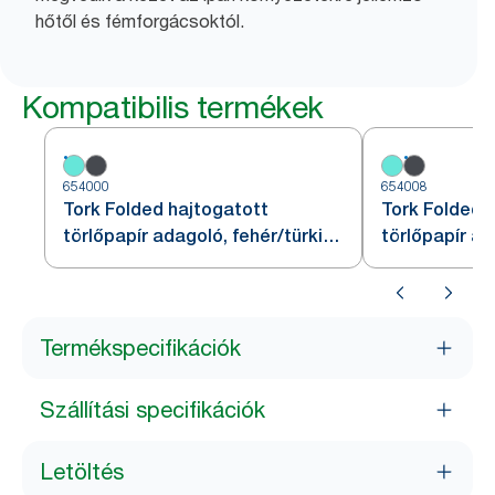
hőtől és fémforgácsoktól.
Kompatibilis termékek
654000
654008
Tork Folded hajtogatott
Tork Folded 
törlőpapír adagoló, fehér/türkiz,
törlőpapír ad
W4
piros/füstszí
Termékspecifikációk
Szállítási specifikációk
Letöltés