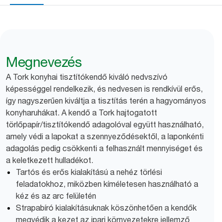
Megnevezés
A Tork konyhai tisztítókendő kiváló nedvszívó
képességgel rendelkezik, és nedvesen is rendkívül erős,
így nagyszerűen kiváltja a tisztítás terén a hagyományos
konyharuhákat. A kendő a Tork hajtogatott
törlőpapír/tisztítókendő adagolóval együtt használható,
amely védi a lapokat a szennyeződésektől, a laponkénti
adagolás pedig csökkenti a felhasznált mennyiséget és
a keletkezett hulladékot.
Tartós és erős kialakítású a nehéz törlési
feladatokhoz, miközben kíméletesen használható a
kéz és az arc felületén
Strapabíró kialakításuknak köszönhetően a kendők
megvédik a kezet az ipari környezetekre jellemző