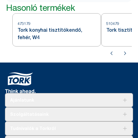
Hasonló termékek
473179
510479
Tork konyhai tisztítókendő,
Tork tisztító
fehér, W4
Ajánlatunk
Megoldások
Szolgáltatásaink
Fenntarthatóság
Tork Clean Care
AD-a-Glance
Tudnivalók a Torkról
Tork PaperCircle