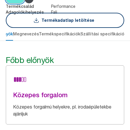
Performance
Termékcsalád
Fali
Adagolókihelyezés
Termékadatlap letöltése
lőnyök
Megnevezés
Termékspecifikációk
Szállítási specifikációk
L
Főbb előnyök
Közepes forgalom
Közepes forgalmú helyekre, pl. irodaépületekbe
ajánljuk