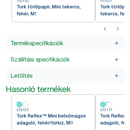
100130
101221
Tork törlőpapír, Mini tekercs,
Tork törlőpap
fehér, M1
tekercs, fehé
Termékspecifikációk
Szállítási specifikációk
Letöltés
Hasonló termékek
473167
473177
Tork Reflex™ Mini belsőmagos
Tork Reflex™
adagoló, fehér/türkiz, M3
adagoló, feh