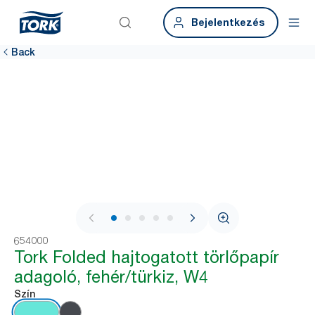
Bejelentkezés
Back
1 / 7
654000
Tork Folded hajtogatott törlőpapír
adagoló, fehér/türkiz, W4
Szín