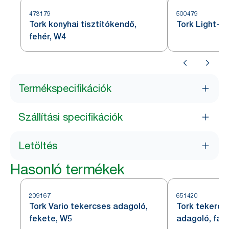
473179
500479
Tork konyhai tisztítókendő,
Tork Light-du
fehér, W4
Termékspecifikációk
Szállítási specifikációk
Letöltés
Hasonló termékek
209167
651420
Tork Vario tekercses adagoló,
Tork tekercs
fekete, W5
adagoló, falr