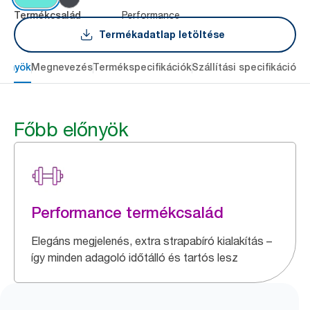
Performance
Termékcsalád
Termékadatlap letöltése
lőnyök
Megnevezés
Termékspecifikációk
Szállítási specifikációk
L
Főbb előnyök
Performance termékcsalád
Elegáns megjelenés, extra strapabíró kialakítás –
így minden adagoló időtálló és tartós lesz