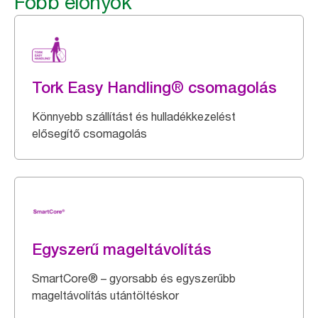
Főbb előnyök
Tork Easy Handling® csomagolás
Könnyebb szállítást és hulladékkezelést
elősegítő csomagolás
Egyszerű mageltávolítás
SmartCore® – gyorsabb és egyszerűbb
mageltávolítás utántöltéskor