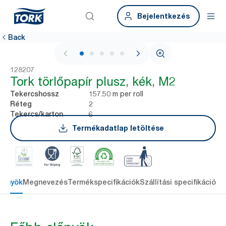
Bejelentkezés
Back
1 / 5
128207
Tork törlőpapír plusz, kék, M2
157.50 m per roll
Tekercshossz
2
Réteg
6
Tekercs/karton
Termékadatlap letöltése
lőnyök
Megnevezés
Termékspecifikációk
Szállítási specifikációk
L