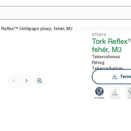
 Reflex™ törlőpapír plusz, fehér, M3
473474
Tork Reflex™
fehér, M3
Tekercshossz
Réteg
Tekercs/karton
Term