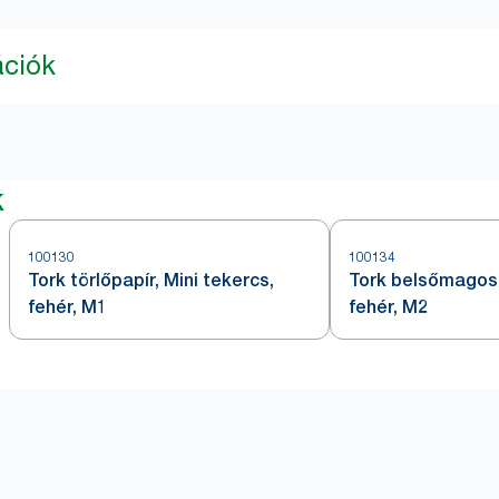
ációk
k
100130
100134
Tork törlőpapír, Mini tekercs,
Tork belsőmagos 
fehér, M1
fehér, M2