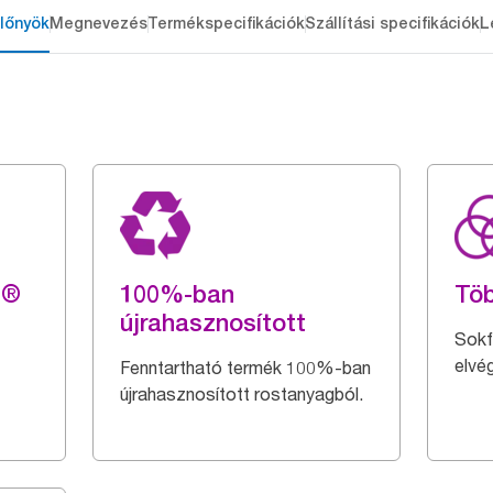
lőnyök
Megnevezés
Termékspecifikációk
Szállítási specifikációk
L
g®
100%-ban
Töb
újrahasznosított
Sokfé
elvé
Fenntartható termék 100%-ban
újrahasznosított rostanyagból.