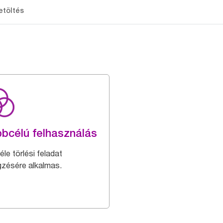
etöltés
bcélú felhasználás
le törlési feladat
gzésére alkalmas.