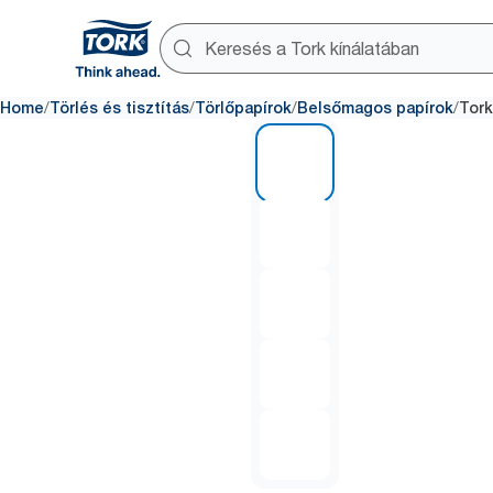
/
/
/
/
Home
Törlés és tisztítás
Törlőpapírok
Belsőmagos papírok
Tork
1 of 5