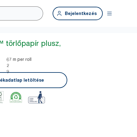
Bejelentkezés
 törlőpapír plusz,
67 m per roll
2
9
ékadatlap letöltése