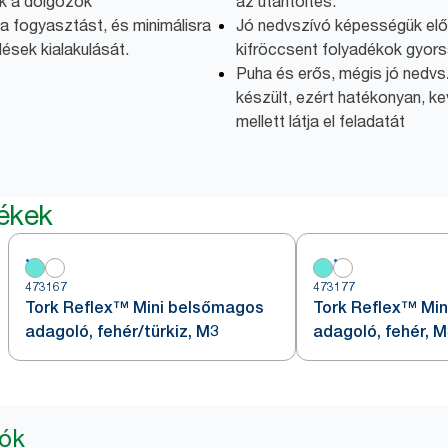
ik a dolgozók
az utántöltés.
 fogyasztást, és minimálisra
Jó nedvszívó képességük elős
sek kialakulását.
kifröccsent folyadékok gyors
Puha és erős, mégis jó nedvs
készült, ezért hatékonyan, 
mellett látja el feladatát
mékek
473167
473177
Tork Reflex™ Mini belsőmagos
Tork Reflex™ Mi
adagoló, fehér/türkiz, M3
adagoló, fehér, 
iók