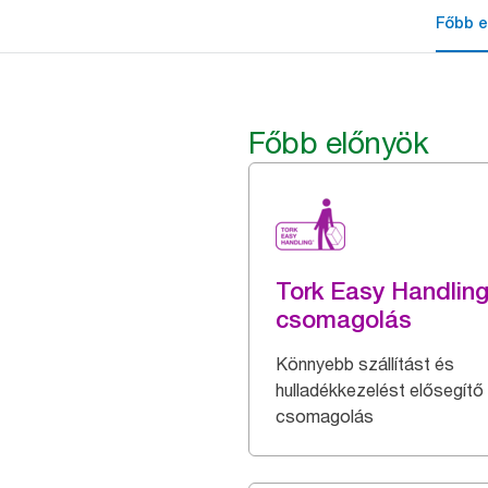
Főbb e
Főbb előnyök
Tork Easy Handlin
csomagolás
Könnyebb szállítást és
hulladékkezelést elősegítő
csomagolás