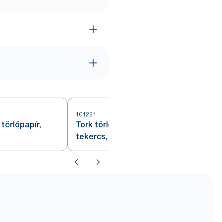
101221
1
törlőpapír,
Tork törlőpapír plusz, Mini
tekercs, fehér, M1