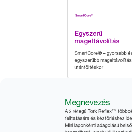
Egyszerű
mageltávolítás
SmartCore® – gyorsabb é
egyszerűbb mageltávolítás
utántöltéskor
Megnevezés
A 2 rétegű Tork Reflex™ többcé
felitatására és kéztörléshez ide
Mini laponkénti adagolású bel