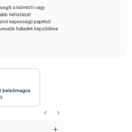
egíti a kiömlött vagy
abb felitatását
zívó képességű papírból
kevesebb hulladék képződése
ni belsőmagos
M3