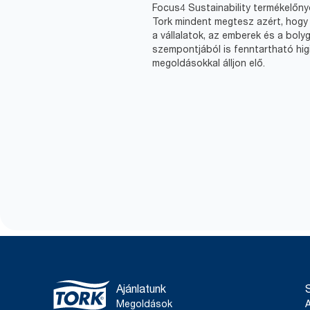
Focus4 Sustainability termékelőn
Tork mindent megtesz azért, hogy 
a vállalatok, az emberek és a boly
szempontjából is fenntartható higi
megoldásokkal álljon elő.
Ajánlatunk
Megoldások