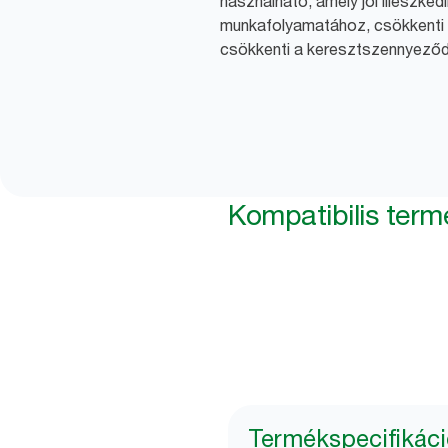
használható, amely jól illeszked
munkafolyamatához, csökkenti a
csökkenti a keresztszennyeződé
Kompatibilis ter
Termékspecifikác