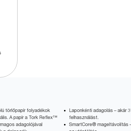
s
lú törlőpapír folyadékok
Laponkénti adagolás – akár 3
ális. A papír a Tork Reflex™
felhasználást.
sőmagos adagolójával
SmartCore® mageltávolítás –