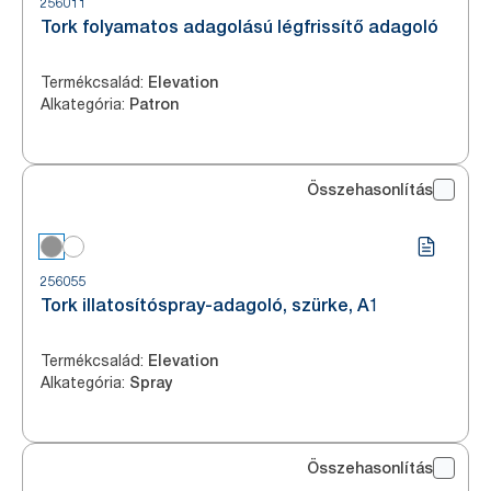
256011
Tork folyamatos adagolású légfrissítő adagoló
Termékcsalád
:
Elevation
Alkategória
:
Patron
Összehasonlítás
256055
Tork illatosítóspray-adagoló, szürke, A1
Termékcsalád
:
Elevation
Alkategória
:
Spray
Összehasonlítás