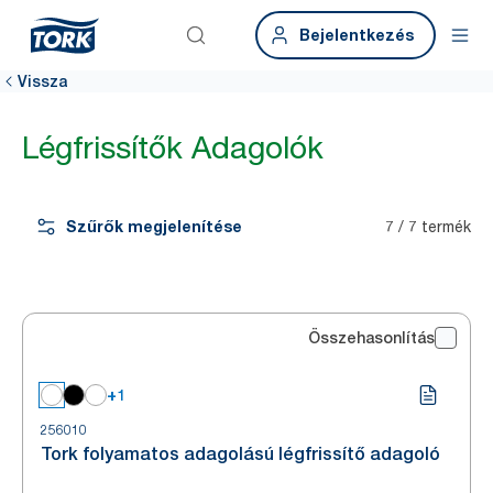
Bejelentkezés
Vissza
Légfrissítők Adagolók
Szűrők megjelenítése
7 / 7 termék
Összehasonlítás
+1
256010
Tork folyamatos adagolású légfrissítő adagoló