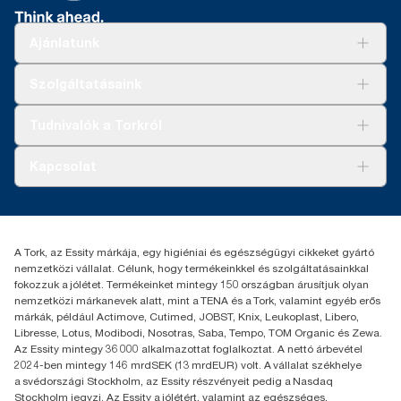
Ajánlatunk
Megoldások
Szolgáltatásaink
Fenntarthatóság
Tork Clean Care
AD-a-Glance
Tudnivalók a Torkról
Tork PaperCircle
Tiszta kéz
Bemutatkozás
Kapcsolat
Sikertörténetek
Karrier
torkcontact@essity.com
+36 1 392 2176
Essity Hungary Kft. Professional Hygiene
A Tork, az Essity márkája, egy higiéniai és egészségügyi cikkeket gyártó
H-1021 Budapest
nemzetközi vállalat. Célunk, hogy termékeinkkel és szolgáltatásainkkal
Budakeszi út 51.
fokozzuk a jólétet. Termékeinket mintegy 150 országban árusítjuk olyan
nemzetközi márkanevek alatt, mint a TENA és a Tork, valamint egyéb erős
márkák, például Actimove, Cutimed, JOBST, Knix, Leukoplast, Libero,
Libresse, Lotus, Modibodi, Nosotras, Saba, Tempo, TOM Organic és Zewa.
Az Essity mintegy 36 000 alkalmazottat foglalkoztat. A nettó árbevétel
2024-ben mintegy 146 mrdSEK (13 mrdEUR) volt. A vállalat székhelye
a svédországi Stockholm, az Essity részvényeit pedig a Nasdaq
Stockholm jegyzi. Az Essity a jólétért, valamint az egészséges,