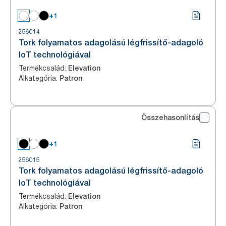
+1
256014
Tork folyamatos adagolású légfrissítő-adagoló
IoT technológiával
Termékcsalád
:
Elevation
Alkategória
:
Patron
Összehasonlítás
+1
256015
Tork folyamatos adagolású légfrissítő-adagoló
IoT technológiával
Termékcsalád
:
Elevation
Alkategória
:
Patron