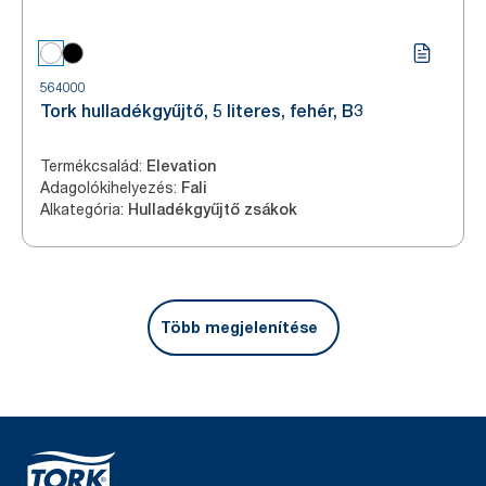
564000
Tork hulladékgyűjtő, 5 literes, fehér, B3
Termékcsalád
:
Elevation
Adagolókihelyezés
:
Fali
Alkategória
:
Hulladékgyűjtő zsákok
Több megjelenítése