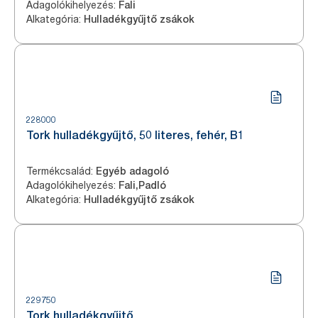
Adagolókihelyezés
:
Fali
Alkategória
:
Hulladékgyűjtő zsákok
228000
Tork hulladékgyűjtő, 50 literes, fehér, B1
Termékcsalád
:
Egyéb adagoló
Adagolókihelyezés
:
Fali,Padló
Alkategória
:
Hulladékgyűjtő zsákok
229750
Tork hulladékgyűjtő