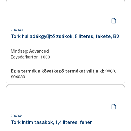
204040
Tork hulladékgyűjtő zsákok, 5 literes, fekete, B3
Minőség
:
Advanced
Egység/karton
:
1000
Ez a termék a következő terméket váltja ki:
9868
,
204030
204041
Tork intim tasakok, 1,4 literes, fehér