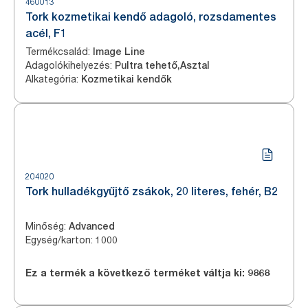
460013
Tork kozmetikai kendő adagoló, rozsdamentes
acél, F1
Termékcsalád
:
Image Line
Adagolókihelyezés
:
Pultra tehető,Asztal
Alkategória
:
Kozmetikai kendők
204020
Tork hulladékgyűjtő zsákok, 20 literes, fehér, B2
Minőség
:
Advanced
Egység/karton
:
1000
Ez a termék a következő terméket váltja ki:
9868