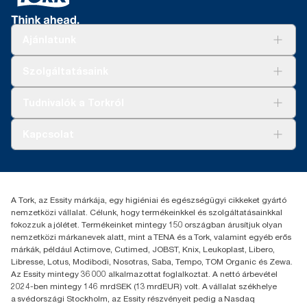
Ajánlatunk
Megoldások
Szolgáltatásaink
Fenntarthatóság
Tork Clean Care
AD-a-Glance
Tudnivalók a Torkról
Tork PaperCircle
Tiszta kéz
Bemutatkozás
Kapcsolat
Sikertörténetek
Karrier
torkcontact@essity.com
+36 1 392 2176
Essity Hungary Kft. Professional Hygiene
A Tork, az Essity márkája, egy higiéniai és egészségügyi cikkeket gyártó
H-1021 Budapest
nemzetközi vállalat. Célunk, hogy termékeinkkel és szolgáltatásainkkal
Budakeszi út 51.
fokozzuk a jólétet. Termékeinket mintegy 150 országban árusítjuk olyan
nemzetközi márkanevek alatt, mint a TENA és a Tork, valamint egyéb erős
márkák, például Actimove, Cutimed, JOBST, Knix, Leukoplast, Libero,
Libresse, Lotus, Modibodi, Nosotras, Saba, Tempo, TOM Organic és Zewa.
Az Essity mintegy 36 000 alkalmazottat foglalkoztat. A nettó árbevétel
2024-ben mintegy 146 mrdSEK (13 mrdEUR) volt. A vállalat székhelye
a svédországi Stockholm, az Essity részvényeit pedig a Nasdaq