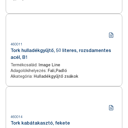
460011
Tork hulladékgyűjtő, 50 literes, rozsdamentes
acél, B1
Termékcsalád
:
Image Line
Adagolókihelyezés
:
Fali,Padló
Alkategória
:
Hulladékgyűjtő zsákok
460014
Tork kabátakasztó, fekete