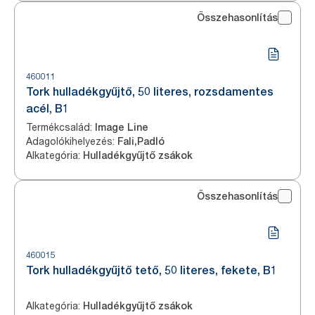
Összehasonlítás
460011
Tork hulladékgyűjtő, 50 literes, rozsdamentes
acél, B1
Termékcsalád
:
Image Line
Adagolókihelyezés
:
Fali,Padló
Alkategória
:
Hulladékgyűjtő zsákok
Összehasonlítás
460015
Tork hulladékgyűjtő tető, 50 literes, fekete, B1
Alkategória
:
Hulladékgyűjtő zsákok