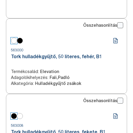
Összehasonlítás
563000
Tork hulladékgyűjtő, 50 literes, fehér, B1
Termékcsalád
:
Elevation
Adagolókihelyezés
:
Fali,Padló
Alkategória
:
Hulladékgyűjtő zsákok
Összehasonlítás
563008
Tork hulladékgyűjtő, 50 literes, fekete, B1