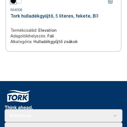
564008
Tork hulladékgyűjtő, 5 literes, fekete, B3
Termékcsalád
:
Elevation
Adagolókihelyezés
:
Fali
Alkategória
:
Hulladékgyűjtő zsákok
Ajánlatunk
Megoldások