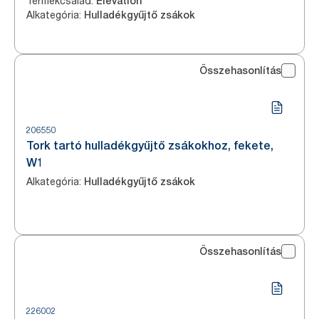
Termékcsalád
:
Elevation
Alkategória
:
Hulladékgyűjtő zsákok
Összehasonlítás
206550
Tork tartó hulladékgyűjtő zsákokhoz, fekete,
W1
Alkategória
:
Hulladékgyűjtő zsákok
Összehasonlítás
226002