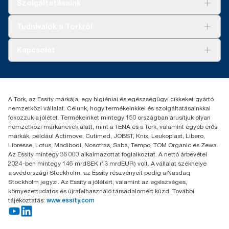
Szolgáltatásaink
Fenntarthatóság
Tork Clean Care
AD-a-Glance
Tudnivalók a Torkról
Tork PaperCircle
Tiszta kéz
Bemutatkozás
Kapcsolat
Sikertörténetek
Karrier
torkcontact@essity.com
+36 1 392 2176
Essity Hungary Kft. Professional Hygiene
A Tork, az Essity márkája, egy higiéniai és egészségügyi cikkeket gyártó
H-1021 Budapest
nemzetközi vállalat. Célunk, hogy termékeinkkel és szolgáltatásainkkal
Budakeszi út 51.
fokozzuk a jólétet. Termékeinket mintegy 150 országban árusítjuk olyan
nemzetközi márkanevek alatt, mint a TENA és a Tork, valamint egyéb erős
márkák, például Actimove, Cutimed, JOBST, Knix, Leukoplast, Libero,
Libresse, Lotus, Modibodi, Nosotras, Saba, Tempo, TOM Organic és Zewa.
Az Essity mintegy 36 000 alkalmazottat foglalkoztat. A nettó árbevétel
2024-ben mintegy 146 mrdSEK (13 mrdEUR) volt. A vállalat székhelye
a svédországi Stockholm, az Essity részvényeit pedig a Nasdaq
Stockholm jegyzi. Az Essity a jólétért, valamint az egészséges,
környezettudatos és újrafelhasználó társadalomért küzd. További
tájékoztatás:
www.essity.com