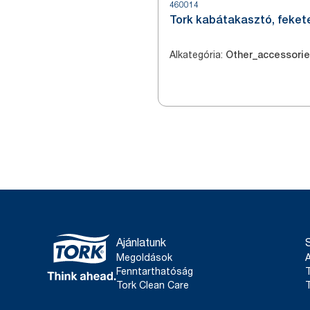
460014
Tork kabátakasztó, feket
Alkategória
:
Other_accessori
Ajánlatunk
Megoldások
Fenntarthatóság
T
Tork Clean Care
T