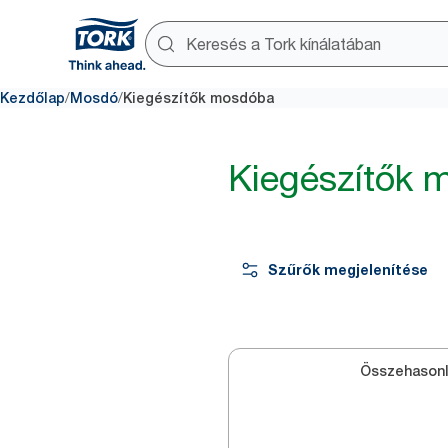
/
/
Kezdőlap
Mosdó
Kiegészítők mosdóba
Kiegészítők 
Szűrők megjelenítése
Összehasonl