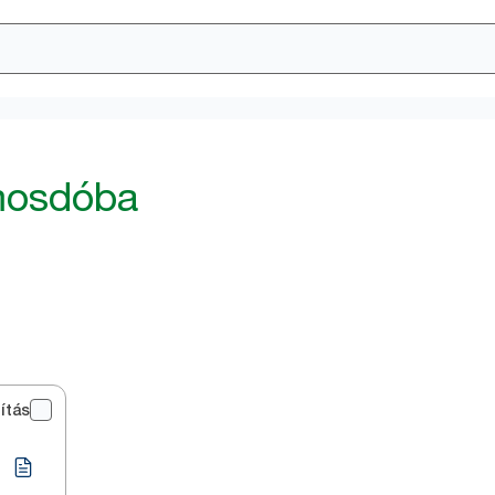
mosdóba
ítás