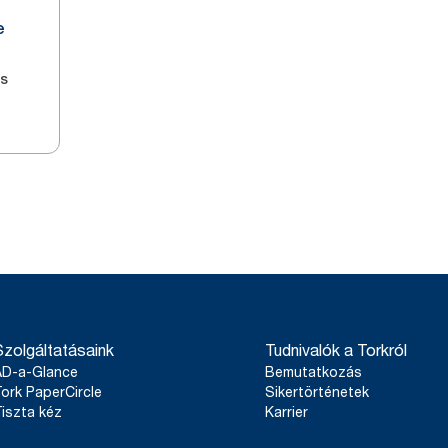
e
es
Szolgáltatásaink
Tudnivalók a Torkról
AD-a-Glance
Bemutatkozás
ork PaperCircle
Sikertörténetek
iszta kéz
Karrier