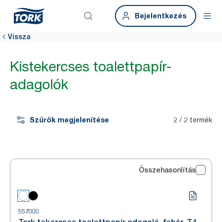
Bejelentkezés
Vissza
Kistekercses toalettpapír-
adagolók
Szűrők megjelenítése
2 / 2 termék
Összehasonlítás
557000