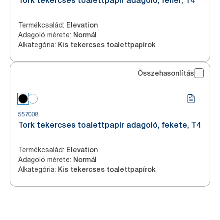
Tork tekercses toalettpapír adagoló, fehér, T4
Termékcsalád
:
Elevation
Adagoló mérete
:
Normál
Alkategória
:
Kis tekercses toalettpapírok
Összehasonlítás
557008
Tork tekercses toalettpapír adagoló, fekete, T4
Termékcsalád
:
Elevation
Adagoló mérete
:
Normál
Alkategória
:
Kis tekercses toalettpapírok