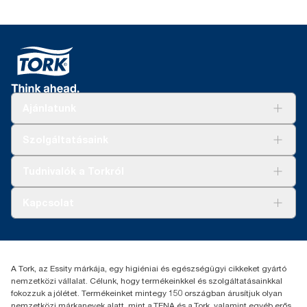
Ajánlatunk
Megoldások
Szolgáltatásaink
Fenntarthatóság
Tork Clean Care
AD-a-Glance
Tudnivalók a Torkról
Tork PaperCircle
Tiszta kéz
Bemutatkozás
Kapcsolat
Sikertörténetek
Karrier
torkcontact@essity.com
+36 1 392 2176
Essity Hungary Kft. Professional Hygiene
A Tork, az Essity márkája, egy higiéniai és egészségügyi cikkeket gyártó
H-1021 Budapest
nemzetközi vállalat. Célunk, hogy termékeinkkel és szolgáltatásainkkal
Budakeszi út 51.
fokozzuk a jólétet. Termékeinket mintegy 150 országban árusítjuk olyan
nemzetközi márkanevek alatt, mint a TENA és a Tork, valamint egyéb erős