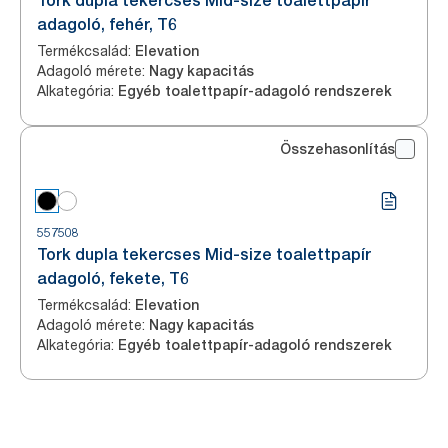
Tork dupla tekercses Mid-size toalettpapír
adagoló, fehér, T6
Termékcsalád
:
Elevation
Adagoló mérete
:
Nagy kapacitás
Alkategória
:
Egyéb toalettpapír-adagoló rendszerek
Összehasonlítás
557508
Tork dupla tekercses Mid-size toalettpapír
adagoló, fekete, T6
Termékcsalád
:
Elevation
Adagoló mérete
:
Nagy kapacitás
Alkategória
:
Egyéb toalettpapír-adagoló rendszerek