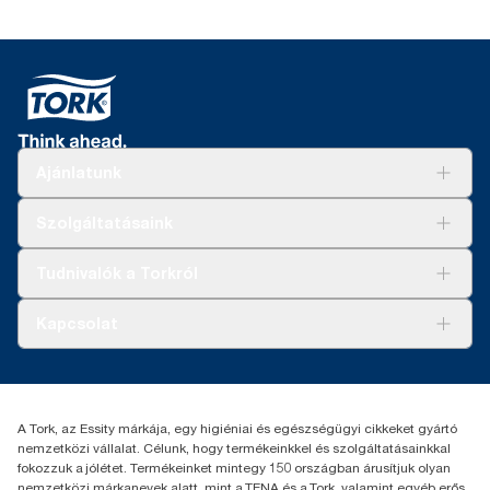
Ajánlatunk
Megoldások
Szolgáltatásaink
Fenntarthatóság
Tork Clean Care
AD-a-Glance
Tudnivalók a Torkról
Tork PaperCircle
Tiszta kéz
Bemutatkozás
Kapcsolat
Sikertörténetek
Karrier
torkcontact@essity.com
+36 1 392 2176
Essity Hungary Kft. Professional Hygiene
A Tork, az Essity márkája, egy higiéniai és egészségügyi cikkeket gyártó
H-1021 Budapest
nemzetközi vállalat. Célunk, hogy termékeinkkel és szolgáltatásainkkal
Budakeszi út 51.
fokozzuk a jólétet. Termékeinket mintegy 150 országban árusítjuk olyan
nemzetközi márkanevek alatt, mint a TENA és a Tork, valamint egyéb erős