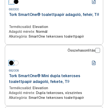
680000
Tork SmartOne® toalettpapír adagoló, fehér, T8
Termékcsalád
:
Elevation
Adagoló mérete
:
Normál
Alkategória
:
SmartOne tekercses toalettpapír
Összehasonlítás
682008
Tork SmartOne® Mini dupla tekercses
toalettpapír adagoló, fekete, T9
Termékcsalád
:
Elevation
Adagoló mérete
:
Dupla tekercses, vízszintes
Alkategória
:
SmartOne tekercses toalettpapír