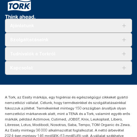
Ajánlatunk
Megoldások
Szolgáltatásaink
Fenntarthatóság
Tork Clean Care
AD-a-Glance
Tudnivalók a Torkról
Tork PaperCircle
Tiszta kéz
Bemutatkozás
Kapcsolat
Sikertörténetek
Karrier
torkcontact@essity.com
+36 1 392 2176
Essity Hungary Kft. Professional Hygiene
A Tork, az Essity márkája, egy higiéniai és egészségügyi cikkeket gyártó
H-1021 Budapest
nemzetközi vállalat. Célunk, hogy termékeinkkel és szolgáltatásainkkal
Budakeszi út 51.
fokozzuk a jólétet. Termékeinket mintegy 150 országban árusítjuk olyan
nemzetközi márkanevek alatt, mint a TENA és a Tork, valamint egyéb erős
márkák, például Actimove, Cutimed, JOBST, Knix, Leukoplast, Libero,
Libresse, Lotus, Modibodi, Nosotras, Saba, Tempo, TOM Organic és Zewa.
Az Essity mintegy 36 000 alkalmazottat foglalkoztat. A nettó árbevétel
2024-ben mintegy 146 mrdSEK (13 mrdEUR) volt. A vállalat székhelye