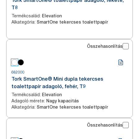
Tork SmartOne® toalettpapír adagoló, fekete,
T8
Termékcsalád
:
Elevation
Alkategória
:
SmartOne tekercses toalettpapír
Összehasonlítás
682000
Tork SmartOne® Mini dupla tekercses
toalettpapír adagoló, fehér, T9
Termékcsalád
:
Elevation
Adagoló mérete
:
Nagy kapacitás
Alkategória
:
SmartOne tekercses toalettpapír
Összehasonlítás