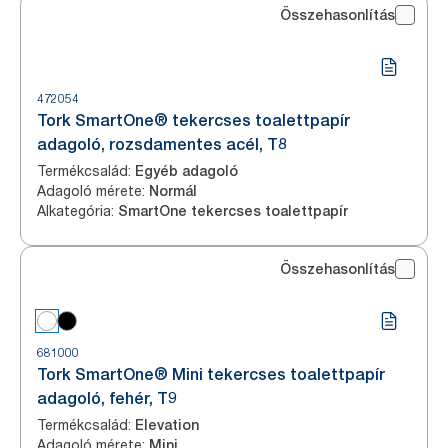
Összehasonlítás
472054
Tork SmartOne® tekercses toalettpapír
adagoló, rozsdamentes acél, T8
Termékcsalád
:
Egyéb adagoló
Adagoló mérete
:
Normál
Alkategória
:
SmartOne tekercses toalettpapír
Összehasonlítás
681000
Tork SmartOne® Mini tekercses toalettpapír
adagoló, fehér, T9
Termékcsalád
:
Elevation
Adagoló mérete
:
Mini