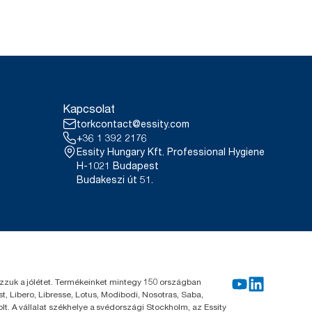
Kapcsolat
torkcontact@essity.com
+36 1 392 2176
Essity Hungary Kft. Professional Hygiene
H-1021 Budapest
Budakeszi út 51.
kozzuk a jólétet. Termékeinket mintegy 150 országban
, Libero, Libresse, Lotus, Modibodi, Nosotras, Saba,
. A vállalat székhelye a svédországi Stockholm, az Essity