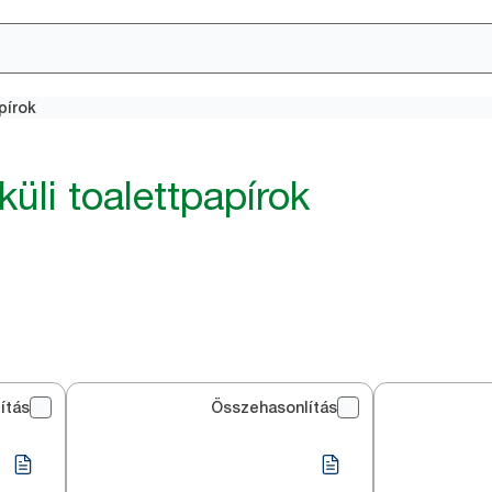
pírok
üli toalettpapírok
ítás
Összehasonlítás