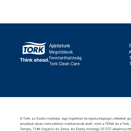
Ajánlatunk
Megoldások
Fenntarthatóság
T
Tork Clean Care
T
A Tork, az Essity márkája, egy higiéniai és egészségügyi cikkeket g
árusítjuk olyan nemzetközi márkanevek alatt, mint a TENA és a Tork,
Tempo, TOM Organic és Zewa. Az Essity mintegy 36 000 alkalmazotta