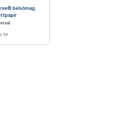
erve® belsőmag
ettpapír
ersal
n
:
24