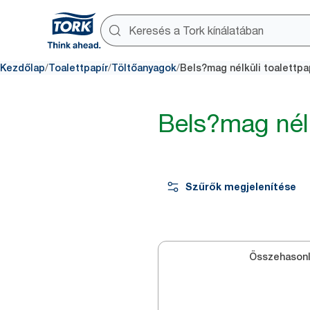
/
/
/
Kezdőlap
Toalettpapír
Töltőanyagok
Bels?mag nélküli toalettpa
Bels?mag nélk
Szűrők megjelenítése
Összehasonl