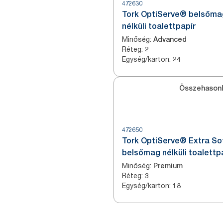
472630
Tork OptiServe® belsőma
nélküli toalettpapír
Minőség
:
Advanced
Réteg
:
2
Egység/karton
:
24
Összehasonl
472650
Tork OptiServe® Extra So
belsőmag nélküli toalettp
Minőség
:
Premium
Réteg
:
3
Egység/karton
:
18