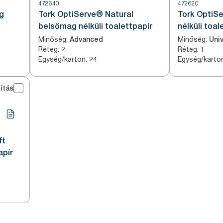
472640
472620
g
Tork OptiServe® Natural
Tork OptiS
belsőmag nélküli toalettpapír
nélküli toal
Minőség
:
Minőség
:
Advanced
Univ
Réteg
:
Réteg
:
2
1
Egység/karton
:
Egység/karto
24
ítás
ft
apír