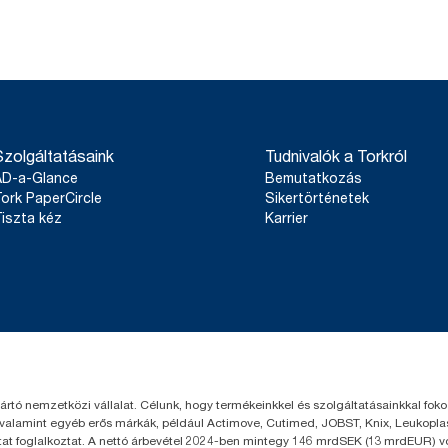
Szolgáltatásaink
Tudnivalók a Torkról
AD-a-Glance
Bemutatkozás
ork PaperCircle
Sikertörténetek
iszta kéz
Karrier
yártó nemzetközi vállalat. Célunk, hogy termékeinkkel és szolgáltatásainkkal fo
 valamint egyéb erős márkák, például Actimove, Cutimed, JOBST, Knix, Leukoplast
t foglalkoztat. A nettó árbevétel 2024-ben mintegy 146 mrdSEK (13 mrdEUR) volt