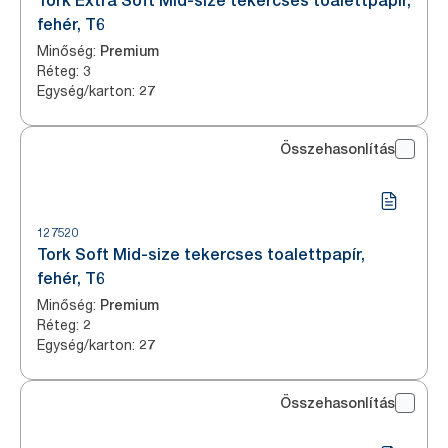
Tork Extra Soft Mid-size tekercses toalettpapír,
fehér, T6
Minőség
:
Premium
Réteg
:
3
Egység/karton
:
27
Összehasonlítás
127520
Tork Soft Mid-size tekercses toalettpapír,
fehér, T6
Minőség
:
Premium
Réteg
:
2
Egység/karton
:
27
Összehasonlítás