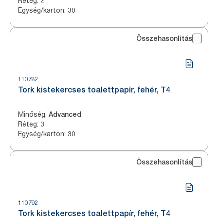
Réteg
:
2
Egység/karton
:
30
Összehasonlítás
110782
Tork kistekercses toalettpapír, fehér, T4
Minőség
:
Advanced
Réteg
:
3
Egység/karton
:
30
Összehasonlítás
110792
Tork kistekercses toalettpapír, fehér, T4