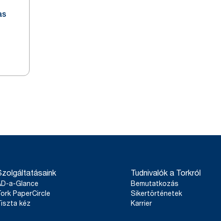
as
Szolgáltatásaink
Tudnivalók a Torkról
AD-a-Glance
Bemutatkozás
ork PaperCircle
Sikertörténetek
iszta kéz
Karrier