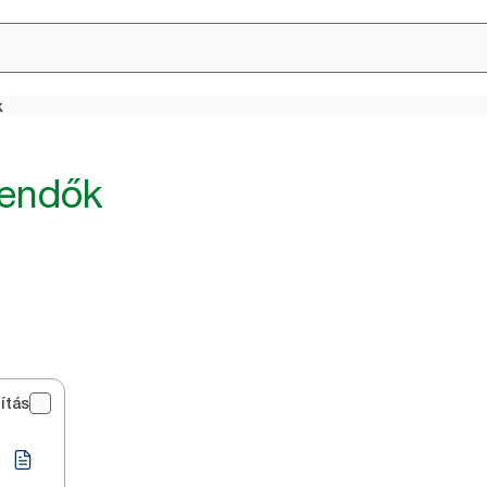
k
kendők
ítás