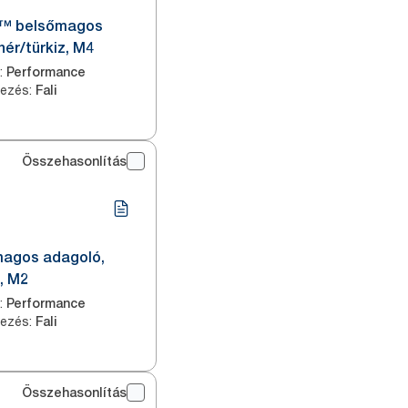
x™ belsőmagos
hér/türkiz, M4
:
Performance
yezés
:
Fali
Összehasonlítás
magos adagoló,
z, M2
:
Performance
yezés
:
Fali
Összehasonlítás