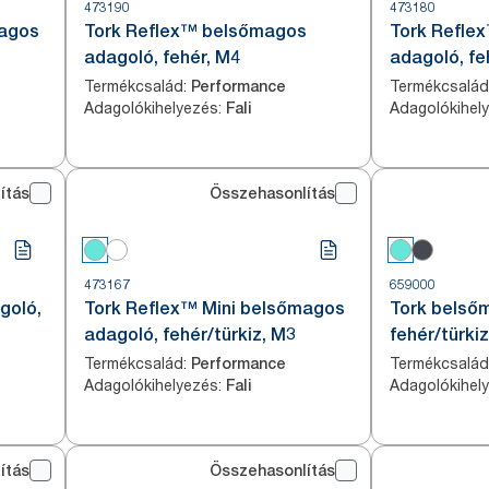
473190
473180
magos
Tork Reflex™ belsőmagos
Tork Refle
adagoló, fehér, M4
adagoló, fe
Termékcsalád
:
Termékcsalád
Performance
Adagolókihelyezés
:
Adagolókihel
Fali
ítás
Összehasonlítás
473167
659000
goló,
Tork Reflex™ Mini belsőmagos
Tork belső
adagoló, fehér/türkiz, M3
fehér/türki
Termékcsalád
:
Termékcsalád
Performance
Adagolókihelyezés
:
Adagolókihel
Fali
ítás
Összehasonlítás