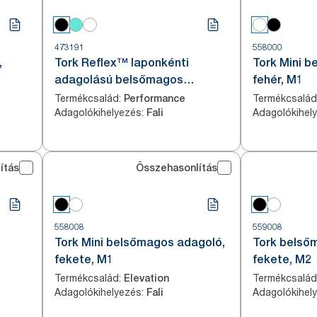
473191
558000
,
Tork Reflex™ laponkénti
Tork Mini 
adagolású belsőmagos
fehér, M1
adagoló, fekete, M4
Termékcsalád
:
Termékcsalád
Performance
Adagolókihelyezés
:
Adagolókihel
Fali
ítás
Összehasonlítás
558008
559008
s
Tork Mini belsőmagos adagoló,
Tork belső
fekete, M1
fekete, M2
Termékcsalád
:
Termékcsalád
Elevation
Adagolókihelyezés
:
Adagolókihel
Fali