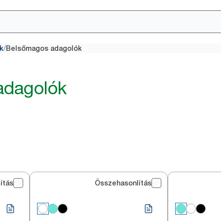
/
k
Belsőmagos adagolók
adagolók
ítás
Összehasonlítás