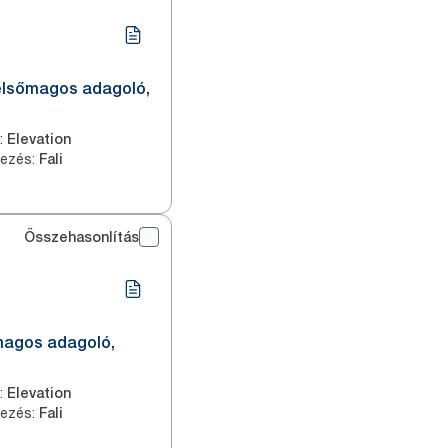
belsőmagos adagoló,
:
Elevation
yezés
:
Fali
Összehasonlítás
magos adagoló,
:
Elevation
yezés
:
Fali