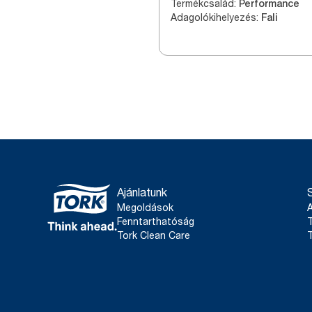
Termékcsalád
:
Performance
Adagolókihelyezés
:
Fali
Ajánlatunk
Megoldások
Fenntarthatóság
T
Tork Clean Care
T