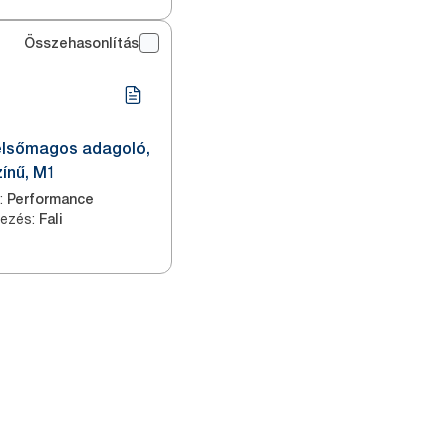
Összehasonlítás
belsőmagos adagoló,
zínű, M1
:
Performance
yezés
:
Fali