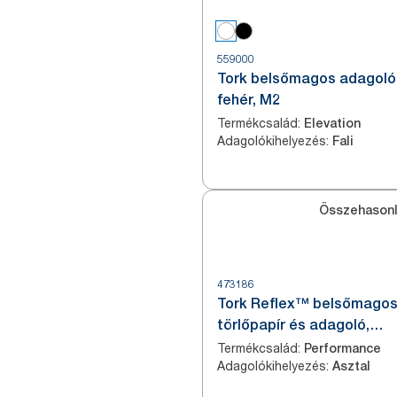
559000
Tork belsőmagos adagoló
fehér, M2
Termékcsalád
:
Elevation
Adagolókihelyezés
:
Fali
Összehasonl
473186
Tork Reflex™ belsőmago
törlőpapír és adagoló,
fehér/türkiz, M4
Termékcsalád
:
Performance
Adagolókihelyezés
:
Asztal