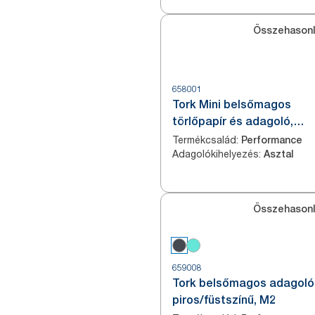
Összehasonl
658001
Tork Mini belsőmagos
törlőpapír és adagoló,
fehér/türkiz, M1
Termékcsalád
:
Performance
Adagolókihelyezés
:
Asztal
Összehasonl
659008
Tork belsőmagos adagoló
piros/füstszínű, M2