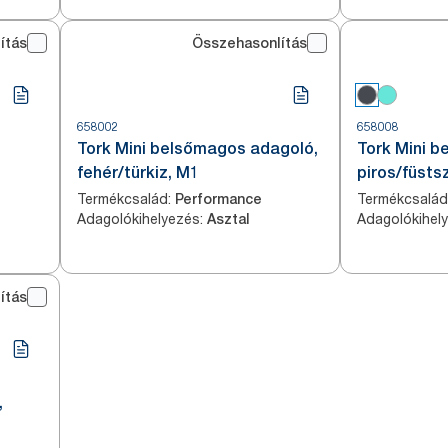
ítás
Összehasonlítás
658002
658008
Tork Mini belsőmagos adagoló,
Tork Mini 
fehér/türkiz, M1
piros/füsts
Termékcsalád
:
Termékcsalád
Performance
Adagolókihelyezés
:
Adagolókihel
Asztal
ítás
,