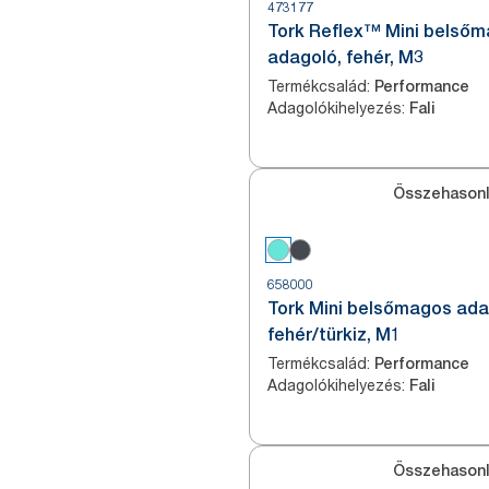
473177
Tork Reflex™ Mini belső
adagoló, fehér, M3
Termékcsalád
:
Performance
Adagolókihelyezés
:
Fali
Összehasonl
658000
Tork Mini belsőmagos ada
fehér/türkiz, M1
Termékcsalád
:
Performance
Adagolókihelyezés
:
Fali
Összehasonl