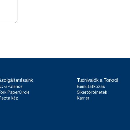
Szolgáltatásaink
Tudnivalók a Torkról
AD-a-Glance
Bemutatkozás
ork PaperCircle
Sikertörténetek
iszta kéz
Karrier