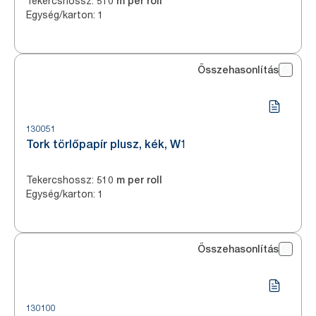
Tekercshossz
:
510 m per roll
Egység/karton
:
1
Összehasonlítás
130051
Tork törlőpapír plusz, kék, W1
Tekercshossz
:
510 m per roll
Egység/karton
:
1
Összehasonlítás
130100