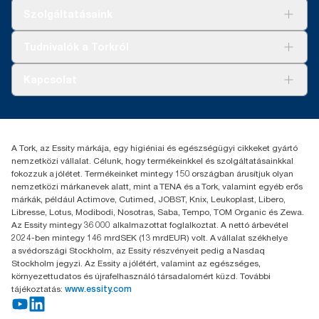
Megoldások
Szolgáltatásaink
Fenntarthatóság
Tork Clean Care
AD-a-Glance
Tudnivalók a Torkról
Tork PaperCircle
Tiszta kéz
Bemutatkozás
Kapcsolat
Sikertörténetek
Karrier
torkcontact@essity.com
+36 1 392 2176
Essity Hungary Kft. Professional Hygiene
A Tork, az Essity márkája, egy higiéniai és egészségügyi cikkeket gyártó
H-1021 Budapest
nemzetközi vállalat. Célunk, hogy termékeinkkel és szolgáltatásainkkal
Budakeszi út 51.
fokozzuk a jólétet. Termékeinket mintegy 150 országban árusítjuk olyan
nemzetközi márkanevek alatt, mint a TENA és a Tork, valamint egyéb erős
márkák, például Actimove, Cutimed, JOBST, Knix, Leukoplast, Libero,
Libresse, Lotus, Modibodi, Nosotras, Saba, Tempo, TOM Organic és Zewa.
Az Essity mintegy 36 000 alkalmazottat foglalkoztat. A nettó árbevétel
2024-ben mintegy 146 mrdSEK (13 mrdEUR) volt. A vállalat székhelye
a svédországi Stockholm, az Essity részvényeit pedig a Nasdaq
Stockholm jegyzi. Az Essity a jólétért, valamint az egészséges,
környezettudatos és újrafelhasználó társadalomért küzd. További
tájékoztatás:
www.essity.com