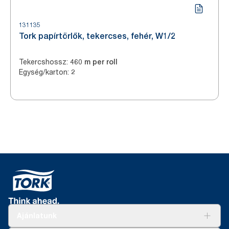
131135
Tork papírtörlők, tekercses, fehér, W1/2
Tekercshossz
:
460 m per roll
Egység/karton
:
2
Ajánlatunk