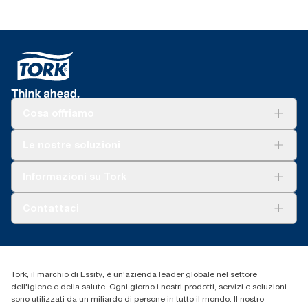
Cosa offriamo
Soluzioni
Le nostre soluzioni
Sostenibilità
Tork Clean Care
Tork Vision Pulizia
Informazioni su Tork
AD-a-Glance
Tork PaperCircle
Chi siamo
Contattaci
Storie di successo
cfomitaly@torkglobal.com
+39 0331 443896
Trova un distributore
Tork, il marchio di Essity, è un'azienda leader globale nel settore
dell'igiene e della salute. Ogni giorno i nostri prodotti, servizi e soluzioni
sono utilizzati da un miliardo di persone in tutto il mondo. Il nostro