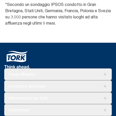
*Secondo un sondaggio IPSOS condotto in Gran
Bretagna, Stati Uniti, Germania, Francia, Polonia e Svezia
su 3.000 persone che hanno visitato luoghi ad alta
affluenza negli ultimi 9 mesi.
Cosa offriamo
Soluzioni
Le nostre soluzioni
Sostenibilità
Tork Clean Care
Tork Vision Pulizia
Informazioni su Tork
AD-a-Glance
Tork PaperCircle
Chi siamo
Contattaci
Storie di successo