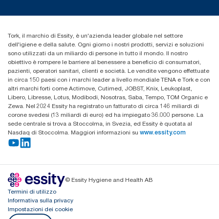
cfomitaly@torkglobal.com
+39 0331 443896
Trova un distributore
Tork, il marchio di Essity, è un'azienda leader globale nel settore
dell'igiene e della salute. Ogni giorno i nostri prodotti, servizi e soluzioni
sono utilizzati da un miliardo di persone in tutto il mondo. Il nostro
obiettivo è rompere le barriere al benessere a beneficio di consumatori,
pazienti, operatori sanitari, clienti e società. Le vendite vengono effettuate
in circa 150 paesi con i marchi leader a livello mondiale TENA e Tork e con
altri marchi forti come Actimove, Cutimed, JOBST, Knix, Leukoplast,
Libero, Libresse, Lotus, Modibodi, Nosotras, Saba, Tempo, TOM Organic e
Zewa. Nel 2024 Essity ha registrato un fatturato di circa 146 miliardi di
corone svedesi (13 miliardi di euro) ed ha impiegato 36.000 persone. La
sede centrale si trova a Stoccolma, in Svezia, ed Essity è quotata al
Nasdaq di Stoccolma. Maggiori informazioni su
www.essity.com
© Essity Hygiene and Health AB
Termini di utilizzo
Informativa sulla privacy
Impostazioni dei cookie