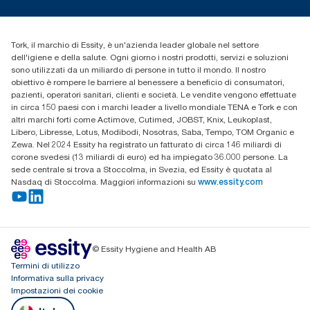
cfomitaly@torkglobal.com
+39 0331 443896
Trova un distributore
Tork, il marchio di Essity, è un'azienda leader globale nel settore
dell'igiene e della salute. Ogni giorno i nostri prodotti, servizi e soluzioni
sono utilizzati da un miliardo di persone in tutto il mondo. Il nostro
obiettivo è rompere le barriere al benessere a beneficio di consumatori,
pazienti, operatori sanitari, clienti e società. Le vendite vengono effettuate
in circa 150 paesi con i marchi leader a livello mondiale TENA e Tork e con
altri marchi forti come Actimove, Cutimed, JOBST, Knix, Leukoplast,
Libero, Libresse, Lotus, Modibodi, Nosotras, Saba, Tempo, TOM Organic e
Zewa. Nel 2024 Essity ha registrato un fatturato di circa 146 miliardi di
corone svedesi (13 miliardi di euro) ed ha impiegato 36.000 persone. La
sede centrale si trova a Stoccolma, in Svezia, ed Essity è quotata al
Nasdaq di Stoccolma. Maggiori informazioni su
www.essity.com
© Essity Hygiene and Health AB
Termini di utilizzo
Informativa sulla privacy
Impostazioni dei cookie