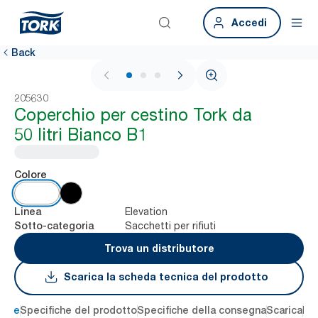
Accedi
Back
1 / 3
205630
Coperchio per cestino Tork da
50 litri Bianco B1
Colore
Elevation
Linea
Sacchetti per rifiuti
Sotto-categoria
Trova un distributore
Scarica la scheda tecnica del prodotto
ione
Specifiche del prodotto
Specifiche della consegna
Scarica
Re