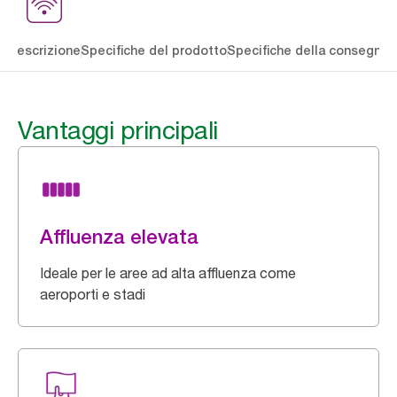
li
Descrizione
Specifiche del prodotto
Specifiche della consegna
S
Vantaggi principali
Affluenza elevata
Ideale per le aree ad alta affluenza come
aeroporti e stadi