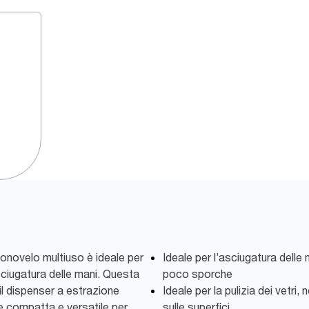
onovelo multiuso è ideale per
Ideale per l’asciugatura delle m
’asciugatura delle mani. Questa
poco sporche
il dispenser a estrazione
Ideale per la pulizia dei vetri,
e compatta e versatile per
sulle superfici