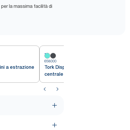
per la massima facilità di
6
658000
ni a estrazione
Tork Dispenser Mini a estrazione
centrale