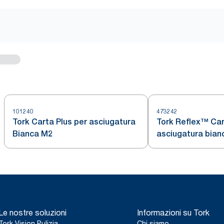
101240
473242
Tork Carta Plus per asciugatura
Tork Reflex™ Car
Bianca M2
asciugatura bian
Le nostre soluzioni
Informazioni su Tork
Tork Vision Pulizia
Chi siamo