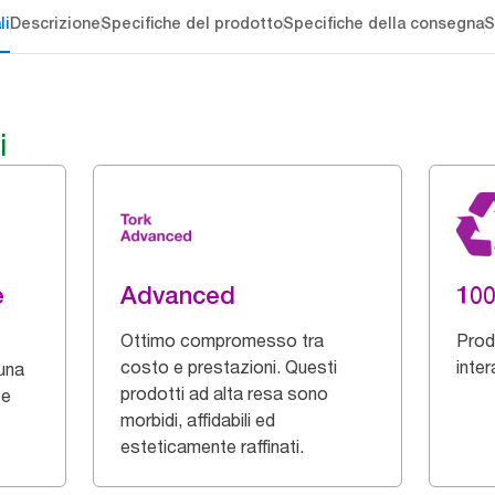
li
Descrizione
Specifiche del prodotto
Specifiche della consegna
S
i
e
Advanced
100
Ottimo compromesso tra
Prod
costo e prestazioni. Questi
inter
una
prodotti ad alta resa sono
 e
morbidi, affidabili ed
esteticamente raffinati.