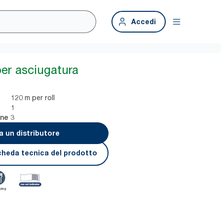
Accedi
per asciugatura
120 m per roll
1
3
one
a un distributore
cheda tecnica del prodotto