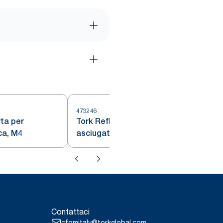
473246
4
ta per
Tork Reflex™ Carta per
ca, M4
asciugatura
Contattaci
cfomitaly@torkglobal.com