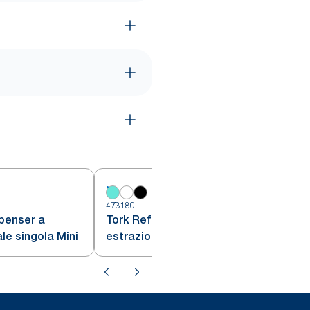
473180
4
penser a
Tork Reflex™ Dispenser a
le singola Mini
estrazione centrale, bianco e
turchese, M4