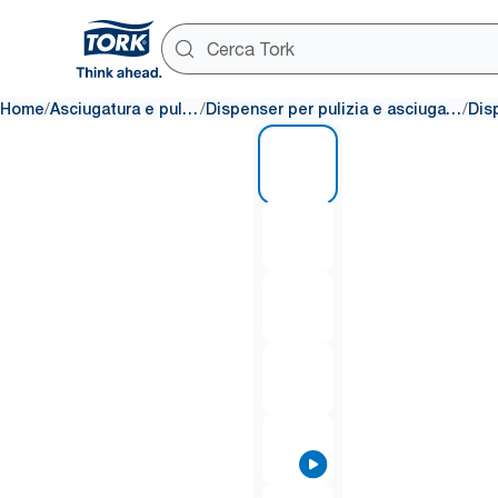
/
/
/
Home
Asciugatura e pulizia
Dispenser per pulizia e asciugatura
1 of 8