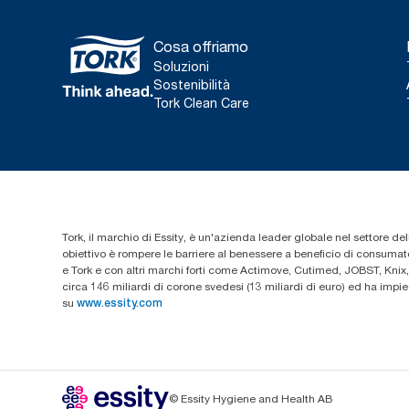
Cosa offriamo
Soluzioni
Sostenibilità
Tork Clean Care
Tork, il marchio di Essity, è un'azienda leader globale nel settore dell
obiettivo è rompere le barriere al benessere a beneficio di consumator
e Tork e con altri marchi forti come Actimove, Cutimed, JOBST, Knix,
circa 146 miliardi di corone svedesi (13 miliardi di euro) ed ha imp
su
www.essity.com
© Essity Hygiene and Health AB