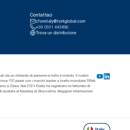
Contattaci
cfomitaly@torkglobal.com
+39 0331 443896
Trova un distributore
zati da un miliardo di persone in tutto il mondo. Il nostro
n circa 150 paesi con i marchi leader a livello mondiale TENA
ic e Zewa. Nel 2024 Essity ha registrato un fatturato di
ty è quotata al Nasdaq di Stoccolma. Maggiori informazioni
Italy