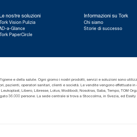
Le nostre soluzioni
Informazioni su Tork
Tork Vision Pulizia
Chi siamo
AD-a-Glance
Storie di successo
Tork PaperCircle
'igiene e della salute. Ogni giorno i nostri prodotti, servizi e soluzioni sono utiliz
i, pazienti, operatori sanitari, clienti e società. Le vendite vengono effettuate i
 Leukoplast, Libero, Libresse, Lotus, Modibodi, Nosotras, Saba, Tempo, TOM Organ
iegato 36.000 persone. La sede centrale si trova a Stoccolma, in Svezia, ed Essi