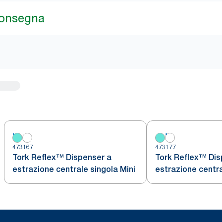
consegna
473167
473177
Tork Reflex™ Dispenser a
Tork Reflex™ Dis
estrazione centrale singola Mini
estrazione centra