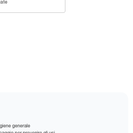
iate
 igiene generale
aggio per prevenire gli usi