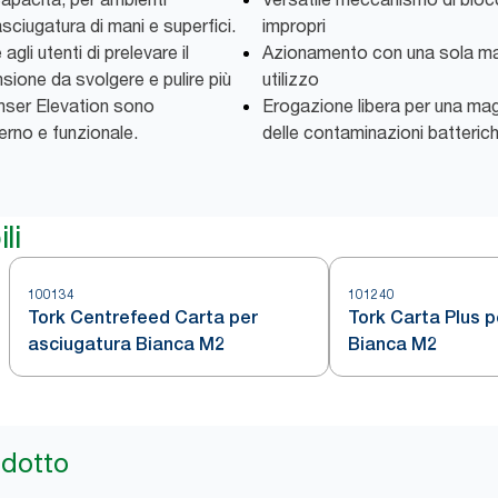
’asciugatura di mani e superfici.
impropri
li utenti di prelevare il
Azionamento con una sola man
sione da svolgere e pulire più
utilizzo
enser Elevation sono
Erogazione libera per una magg
erno e funzionale.
delle contaminazioni batteric
li
100134
101240
Tork Centrefeed Carta per
Tork Carta Plus p
asciugatura Bianca M2
Bianca M2
odotto