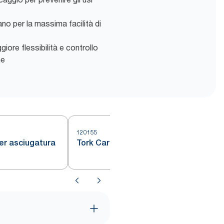
o per la massima facilità di
iore flessibilità e controllo
he
120155
1
er asciugatura
Tork Carta monovelo