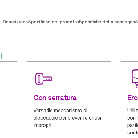
li
Descrizione
Specifiche del prodotto
Specifiche della consegna
S
i
Con serratura
Ero
Versatile meccanismo di
Utili
bloccaggio per prevenire gli usi
con l
impropri
parti
cont