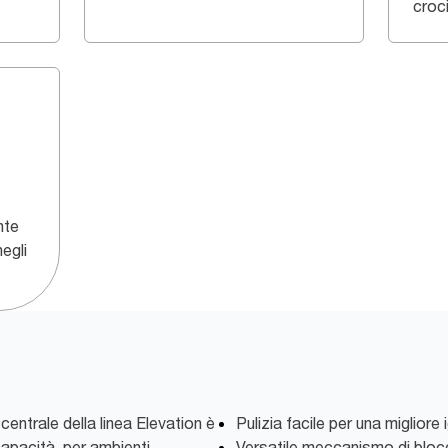
croc
nte
negli
centrale della linea Elevation è
Pulizia facile per una migliore
capacità, per ambienti
Versatile meccanismo di blocc