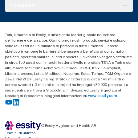
Tork PaperCircle
devono essere usati nei report delle emissioni di carbonio
Chi siamo
Contattaci
relativi al consumo e ad articoli specifici.
Storie di successo
cfomitaly@torkglobal.com
+39 0331 443896
Trova un distributore
Tork, il marchio di Essity, è un'azienda leader globale nel settore
dell'igiene e della salute. Ogni giorno i nostri prodotti, servizi e soluzioni
sono utilizzati da un miliardo di persone in tutto il mondo. Il nostro
obiettivo è rompere le barriere al benessere a beneficio di consumatori,
pazienti, operatori sanitari, clienti e società. Le vendite vengono effettuate
in circa 150 paesi con i marchi leader a livello mondiale TENA e Tork e con
altri marchi forti come Actimove, Cutimed, JOBST, Knix, Leukoplast,
Libero, Libresse, Lotus, Modibodi, Nosotras, Saba, Tempo, TOM Organic e
Zewa. Nel 2024 Essity ha registrato un fatturato di circa 146 miliardi di
corone svedesi (13 miliardi di euro) ed ha impiegato 36.000 persone. La
sede centrale si trova a Stoccolma, in Svezia, ed Essity è quotata al
Nasdaq di Stoccolma. Maggiori informazioni su
www.essity.com
© Essity Hygiene and Health AB
Termini di utilizzo