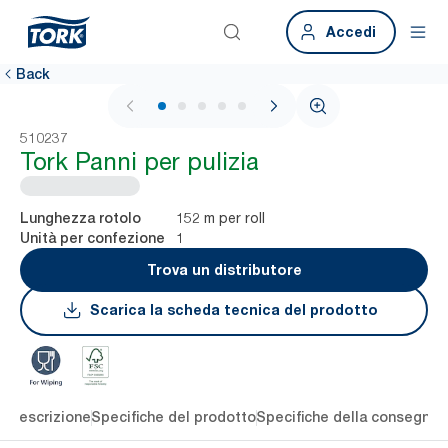
Accedi
Back
1 / 5
510237
Tork Panni per pulizia
152 m per roll
Lunghezza rotolo
1
Unità per confezione
Trova un distributore
Scarica la scheda tecnica del prodotto
li
Descrizione
Specifiche del prodotto
Specifiche della consegna
S