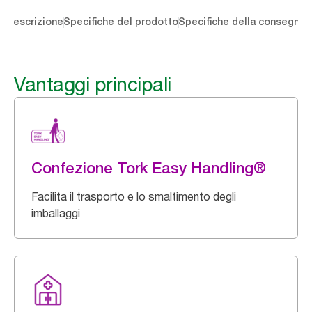
li
Descrizione
Specifiche del prodotto
Specifiche della consegna
S
Vantaggi principali
Confezione Tork Easy Handling®
Facilita il trasporto e lo smaltimento degli
imballaggi