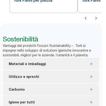
Tork Panni per pulizia
Tork Panni pe
Sostenibilità
Vantaggi dei prodotti Focus4 Sustainability – Tork si
impegna nello sviluppo di soluzioni igieniche innovative e
sostenibili, migliori per le aziende, l’umanità e il pianeta.
Materiali e imballaggi
Ricariche con certificazione FSC®: la fibra fresca
Utilizzo e sprechi
di legno nel prodotto proviene da fonti gestite
responsabilmente.
I panni sono adatti all’utilizzo ripetuto, il che
Carbonio
Le confezioni interne sono realizzate con almeno il
contribuisce a ridurre i consumi.
30% di plastica riciclata post-consumo.
*
Consumo di solventi ridotto fino al 40%.
Rispetto al 2011, abbiamo ridotto del 28%
Igiene per tutti