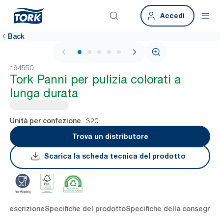
Accedi
Back
1 / 5
194550
Tork Panni per pulizia colorati a
lunga durata
320
Unità per confezione
Trova un distributore
Scarica la scheda tecnica del prodotto
li
Descrizione
Specifiche del prodotto
Specifiche della consegna
S