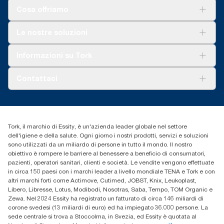
Cosa offriamo
Soluzioni
Le nostre soluzioni
Sostenibilità
Tork Clean Care
Tork Vision Pulizia
Informazioni su Tork
AD-a-Glance
Tork PaperCircle
Chi siamo
Contattaci
Storie di successo
cfomitaly@torkglobal.com
+39 0331 443896
Trova un distributore
Tork, il marchio di Essity, è un'azienda leader globale nel settore
dell'igiene e della salute. Ogni giorno i nostri prodotti, servizi e soluzioni
sono utilizzati da un miliardo di persone in tutto il mondo. Il nostro
obiettivo è rompere le barriere al benessere a beneficio di consumatori,
pazienti, operatori sanitari, clienti e società. Le vendite vengono effettuate
in circa 150 paesi con i marchi leader a livello mondiale TENA e Tork e con
altri marchi forti come Actimove, Cutimed, JOBST, Knix, Leukoplast,
Libero, Libresse, Lotus, Modibodi, Nosotras, Saba, Tempo, TOM Organic e
Zewa. Nel 2024 Essity ha registrato un fatturato di circa 146 miliardi di
corone svedesi (13 miliardi di euro) ed ha impiegato 36.000 persone. La
sede centrale si trova a Stoccolma, in Svezia, ed Essity è quotata al