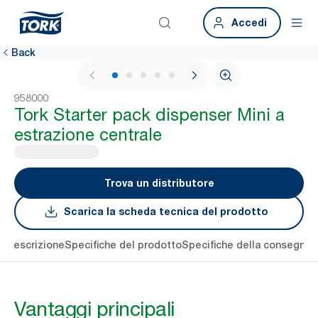
Accedi
Back
1 / 5
958000
Tork Starter pack dispenser Mini a
estrazione centrale
Trova un distributore
Scarica la scheda tecnica del prodotto
li
Descrizione
Specifiche del prodotto
Specifiche della consegna
S
Vantaggi principali