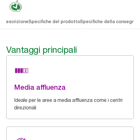
li
Descrizione
Specifiche del prodotto
Specifiche della consegna
S
Vantaggi principali
Media affluenza
Ideale per le aree a media affluenza come i centri
direzionali