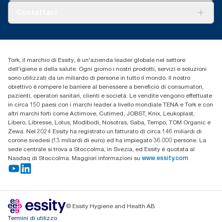
Tork PaperCircle
Chi siamo
Contattaci
Storie di successo
cfomitaly@torkglobal.com
+39 0331 443896
Trova un distributore
Tork, il marchio di Essity, è un'azienda leader globale nel settore
dell'igiene e della salute. Ogni giorno i nostri prodotti, servizi e soluzioni
sono utilizzati da un miliardo di persone in tutto il mondo. Il nostro
obiettivo è rompere le barriere al benessere a beneficio di consumatori,
pazienti, operatori sanitari, clienti e società. Le vendite vengono effettuate
in circa 150 paesi con i marchi leader a livello mondiale TENA e Tork e con
altri marchi forti come Actimove, Cutimed, JOBST, Knix, Leukoplast,
Libero, Libresse, Lotus, Modibodi, Nosotras, Saba, Tempo, TOM Organic e
Zewa. Nel 2024 Essity ha registrato un fatturato di circa 146 miliardi di
corone svedesi (13 miliardi di euro) ed ha impiegato 36.000 persone. La
sede centrale si trova a Stoccolma, in Svezia, ed Essity è quotata al
Nasdaq di Stoccolma. Maggiori informazioni su
www.essity.com
© Essity Hygiene and Health AB
Termini di utilizzo