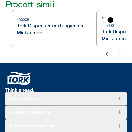
Prodotti simili
460006
Tork Dispenser carta igienica
555000
Tork Dispense
Mini Jumbo
Mini Jumbo
Cosa offriamo
Soluzioni
Le nostre soluzioni
Sostenibilità
Tork Clean Care
Tork Vision Pulizia
Informazioni su Tork
AD-a-Glance