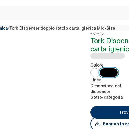
/
enica
Tork Dispenser doppio rotolo carta igienica Mid-Size
557508
Tork Dispen
carta igieni
Colore
Linea
Dimensione del
dispenser
Sotto-categoria
Trov
Scarica la s