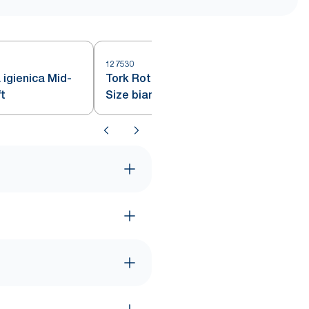
127530
1
 igienica Mid-
Tork Rotolo carta igienica Mid-
t
Size bianca, T6