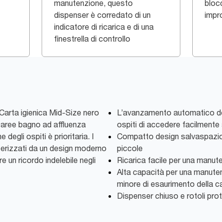
manutenzione, questo
blocc
dispenser è corredato di un
impr
indicatore di ricarica e di una
finestrella di controllo
 Carta igienica Mid-Size nero
L’avanzamento automatico de
er aree bagno ad affluenza
ospiti di accedere facilmente a
 degli ospiti è prioritaria. I
Compatto design salvaspazio 
terizzati da un design moderno
piccole
e un ricordo indelebile negli
Ricarica facile per una manut
Alta capacità per una manuten
minore di esaurimento della c
Dispenser chiuso e rotoli prot