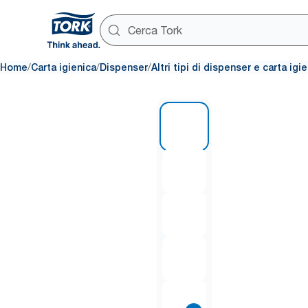
/
/
/
Home
Carta igienica
Dispenser
Altri tipi di dispenser e carta igi
1 of 8