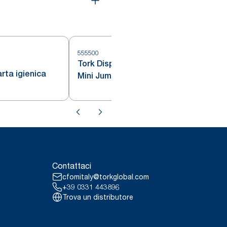
555500
Tork Dispenser carta igienica
5
rta igienica
Mini Jumbo Double
Contattaci
cfomitaly@torkglobal.com
+39 0331 443896
Trova un distributore