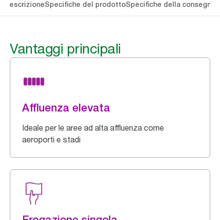
li
Descrizione
Specifiche del prodotto
Specifiche della consegna
S
Vantaggi principali
Affluenza elevata
Ideale per le aree ad alta affluenza come
aeroporti e stadi
Erogazione singola