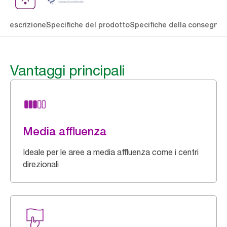
li
Descrizione
Specifiche del prodotto
Specifiche della consegna
S
Vantaggi principali
Media affluenza
Ideale per le aree a media affluenza come i centri
direzionali