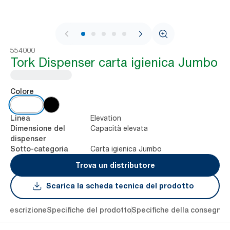
1 / 8
554000
Tork Dispenser carta igienica Jumbo
Colore
Elevation
Linea
Capacità elevata
Dimensione del
dispenser
Carta igienica Jumbo
Sotto-categoria
Trova un distributore
Scarica la scheda tecnica del prodotto
li
Descrizione
Specifiche del prodotto
Specifiche della consegna
S