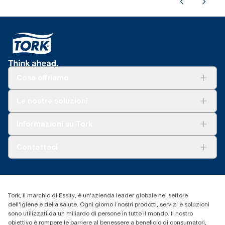
Cosa offriamo
Soluzioni
Le nostre soluzioni
Sostenibilità
Tork Clean Care
Tork Vision Pulizia
Informazioni su Tork
AD-a-Glance
Tork PaperCircle
Chi siamo
Contattaci
Storie di successo
cfomitaly@torkglobal.com
+39 0331 443896
Trova un distributore
Tork, il marchio di Essity, è un'azienda leader globale nel settore
dell'igiene e della salute. Ogni giorno i nostri prodotti, servizi e soluzioni
sono utilizzati da un miliardo di persone in tutto il mondo. Il nostro
obiettivo è rompere le barriere al benessere a beneficio di consumatori,