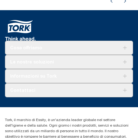
Cosa offriamo
Soluzioni
Le nostre soluzioni
Sostenibilità
Tork Clean Care
Tork Vision Pulizia
Informazioni su Tork
AD-a-Glance
Tork PaperCircle
Chi siamo
Contattaci
Storie di successo
cfomitaly@torkglobal.com
+39 0331 443896
Trova un distributore
Tork, il marchio di Essity, è un'azienda leader globale nel settore
dell'igiene e della salute. Ogni giorno i nostri prodotti, servizi e soluzioni
sono utilizzati da un miliardo di persone in tutto il mondo. Il nostro
obiettivo è rompere le barriere al benessere a beneficio di consumatori,