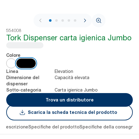
1 / 8
554008
Tork Dispenser carta igienica Jumbo
Colore
Elevation
Linea
Capacità elevata
Dimensione del
dispenser
Carta igienica Jumbo
Sotto-categoria
Trova un distributore
Scarica la scheda tecnica del prodotto
li
Descrizione
Specifiche del prodotto
Specifiche della consegna
S