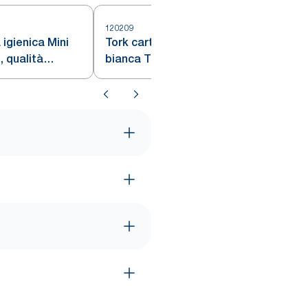
120209
1
 igienica Mini
Tork carta igienica Mini Jumbo
 qualità
bianca T2
12 rotoli da 130