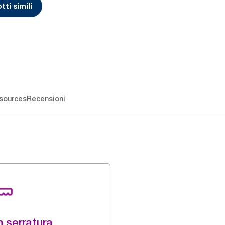
tti simili
sources
Recensioni
 serratura