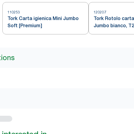
110253
120207
Tork Carta igienica Mini Jumbo
Tork Rotolo carta
Soft [Premium]
Jumbo bianco, T2,
Advanced, 2 veli, 
metri, 120207
tions