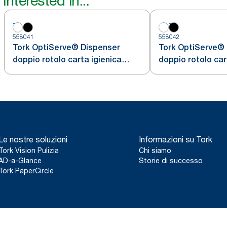
interested in...
558041
558042
Tork OptiServe® Dispenser
Tork OptiServe®
doppio rotolo carta igienica
doppio rotolo car
senz'anima, bianco, T7
senz'anima, nero
Le nostre soluzioni
Informazioni su Tork
Tork Vision Pulizia
Chi siamo
AD-a-Glance
Storie di successo
Tork PaperCircle