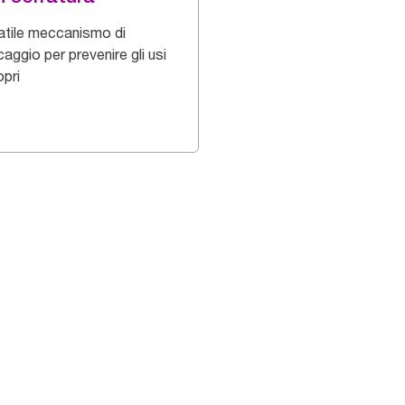
atile meccanismo di
aggio per prevenire gli usi
opri