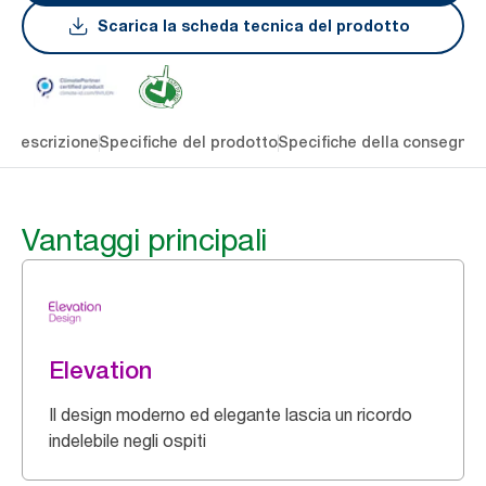
Scarica la scheda tecnica del prodotto
li
Descrizione
Specifiche del prodotto
Specifiche della consegna
S
Vantaggi principali
Elevation
Il design moderno ed elegante lascia un ricordo
indelebile negli ospiti