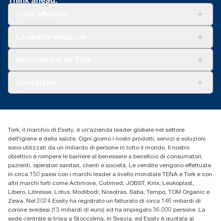
esclusa) da maggio 2023. Prodotto certificato da
ClimatePartner: www.climate-id.com/en-gb/9VIUDN
Cosa offriamo
**
Con riferimento all’assortimento europeo delle ricariche Tork
OptiServe® per utilizzo. In base a valutazioni del ciclo di vita
Soluzioni
Le nostre soluzioni
(LCA) verificate da terzi, riguardanti tutte le categorie di qualità
Sostenibilità
delle ricariche, combinate con i dati di consumo. In quanto
Tork Clean Care
Tork Vision Pulizia
Informazioni su Tork
media di sistema, questi dati non devono essere usati nei report
AD-a-Glance
delle emissioni di carbonio relativi al consumo e ad articoli
Tork PaperCircle
specifici.
Chi siamo
Contattaci
Storie di successo
cfomitaly@torkglobal.com
+39 0331 443896
Trova un distributore
Tork, il marchio di Essity, è un'azienda leader globale nel settore
dell'igiene e della salute. Ogni giorno i nostri prodotti, servizi e soluzioni
sono utilizzati da un miliardo di persone in tutto il mondo. Il nostro
obiettivo è rompere le barriere al benessere a beneficio di consumatori,
pazienti, operatori sanitari, clienti e società. Le vendite vengono effettuate
in circa 150 paesi con i marchi leader a livello mondiale TENA e Tork e con
altri marchi forti come Actimove, Cutimed, JOBST, Knix, Leukoplast,
Libero, Libresse, Lotus, Modibodi, Nosotras, Saba, Tempo, TOM Organic e
Zewa. Nel 2024 Essity ha registrato un fatturato di circa 146 miliardi di
corone svedesi (13 miliardi di euro) ed ha impiegato 36.000 persone. La
sede centrale si trova a Stoccolma, in Svezia, ed Essity è quotata al