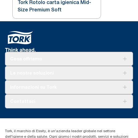
Tork Rotolo carta igienica Mid-
Size Premium Soft
Cosa offriamo
Soluzioni
Le nostre soluzioni
Sostenibilità
Tork Clean Care
Tork Vision Pulizia
Informazioni su Tork
AD-a-Glance
Tork PaperCircle
Chi siamo
Contattaci
Storie di successo
cfomitaly@torkglobal.com
+39 0331 443896
Trova un distributore
Tork, il marchio di Essity, è un'azienda leader globale nel settore
dell'igiene e della salute. Ogni giorno i nostri prodotti, servizi e soluzioni