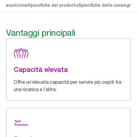
li
Descrizione
Specifiche del prodotto
Specifiche della consegna
S
Vantaggi principali
Capacità elevata
Offre un’elevata capacità per servire più ospiti fra
una ricarica e l’altra.