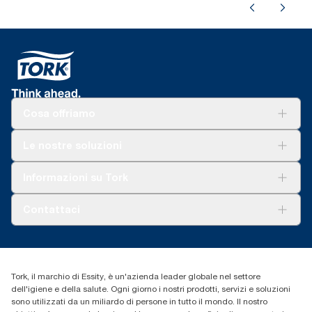
Cosa offriamo
Soluzioni
Le nostre soluzioni
Sostenibilità
Tork Clean Care
Tork Vision Pulizia
Informazioni su Tork
AD-a-Glance
Tork PaperCircle
Chi siamo
Contattaci
Storie di successo
cfomitaly@torkglobal.com
+39 0331 443896
Trova un distributore
Tork, il marchio di Essity, è un'azienda leader globale nel settore
dell'igiene e della salute. Ogni giorno i nostri prodotti, servizi e soluzioni
sono utilizzati da un miliardo di persone in tutto il mondo. Il nostro