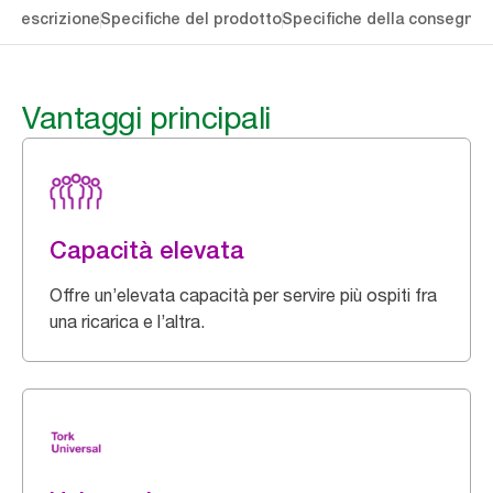
li
Descrizione
Specifiche del prodotto
Specifiche della consegna
S
Vantaggi principali
Capacità elevata
Offre un’elevata capacità per servire più ospiti fra
una ricarica e l’altra.