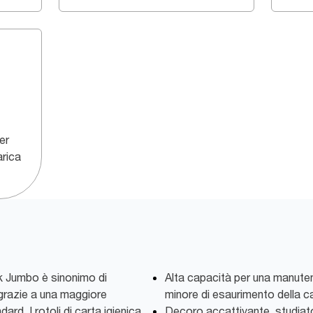
er
arica
ork Jumbo è sinonimo di
Alta capacità per una manuten
, grazie a una maggiore
minore di esaurimento della c
ard. I rotoli di carta igienica
Decoro accattivante, studiato