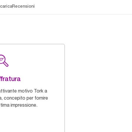
carica
Recensioni
fratura
ttivante motivo Tork a
a, concepito per fornire
ttima impressione.