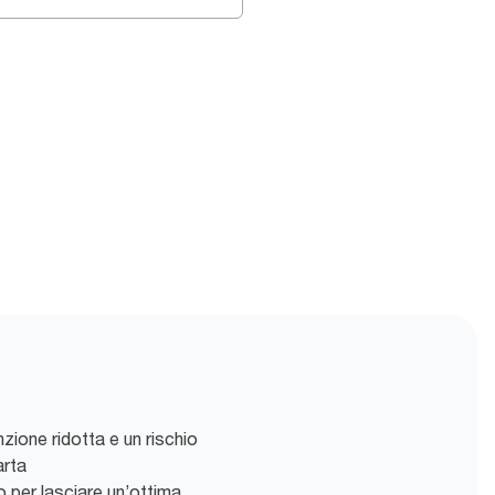
zione ridotta e un rischio
arta
 per lasciare un’ottima