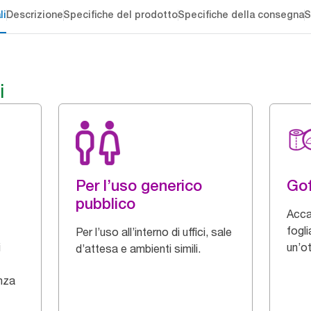
li
Descrizione
Specifiche del prodotto
Specifiche della consegna
S
i
Per l’uso generico
Gof
pubblico
Acca
fogli
Per l’uso all’interno di uffici, sale
i
un’o
d’attesa e ambienti simili.
enza