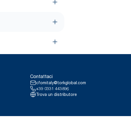
Contattaci
cfomitaly@torkglobal.com
+39 0331 443896
Trova un distributore