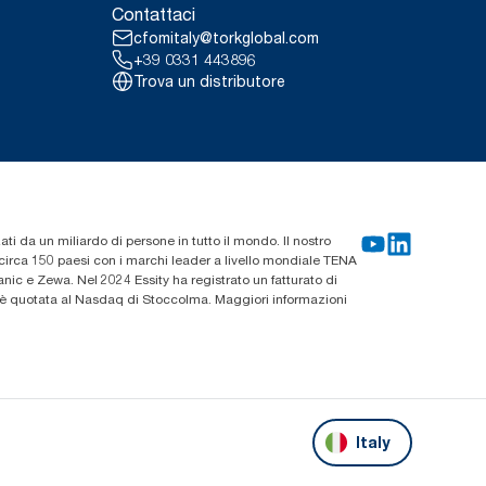
Contattaci
cfomitaly@torkglobal.com
+39 0331 443896
Trova un distributore
zati da un miliardo di persone in tutto il mondo. Il nostro
n circa 150 paesi con i marchi leader a livello mondiale TENA
ic e Zewa. Nel 2024 Essity ha registrato un fatturato di
ty è quotata al Nasdaq di Stoccolma. Maggiori informazioni
Italy