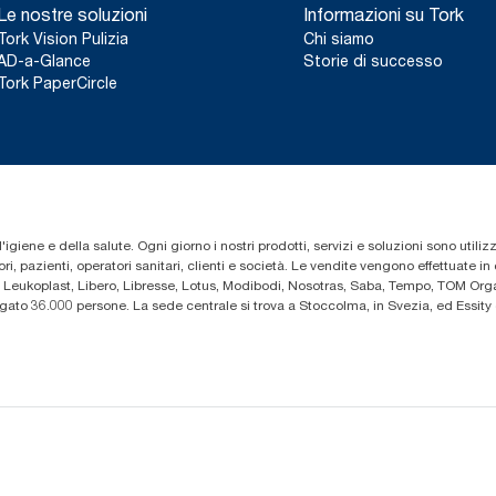
Le nostre soluzioni
Informazioni su Tork
Tork Vision Pulizia
Chi siamo
AD-a-Glance
Storie di successo
Tork PaperCircle
'igiene e della salute. Ogni giorno i nostri prodotti, servizi e soluzioni sono utiliz
i, pazienti, operatori sanitari, clienti e società. Le vendite vengono effettuate i
 Leukoplast, Libero, Libresse, Lotus, Modibodi, Nosotras, Saba, Tempo, TOM Organ
iegato 36.000 persone. La sede centrale si trova a Stoccolma, in Svezia, ed Essi