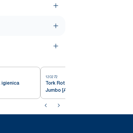
120272
 igienica
Tork Rotolo carta igienica
Jumbo [Advanced]