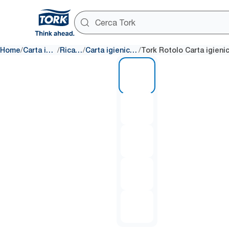
/
/
/
/
Home
Carta igienica
Ricariche
Carta igienica Jumbo
1 of 5