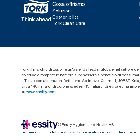
Cosa offriamo
Soluzioni
Sostenibilità
Tork Clean Care
Tork, il marchio di Essity, è un'azienda leader globale nel settore dell
obiettivo è rompere le barriere al benessere a beneficio di consumator
e Tork e con altri marchi forti come Actimove, Cutimed, JOBST, Knix,
circa 146 miliardi di corone svedesi (13 miliardi di euro) ed ha imp
su
www.essity.com
© Essity Hygiene and Health AB
Termini di utilizzo
Informativa sulla privacy
Impostazioni dei cookie