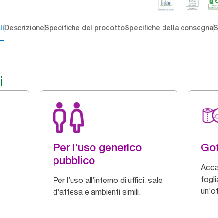
li
Descrizione
Specifiche del prodotto
Specifiche della consegna
S
i
Per l’uso generico
Gof
pubblico
Acca
i
fogli
Per l’uso all’interno di uffici, sale
un’o
d’attesa e ambienti simili.