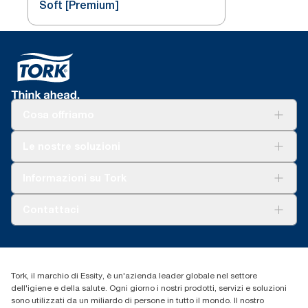
Soft [Premium]
Cosa offriamo
Soluzioni
Le nostre soluzioni
Sostenibilità
Tork Clean Care
Tork Vision Pulizia
Informazioni su Tork
AD-a-Glance
Tork PaperCircle
Chi siamo
Contattaci
Storie di successo
cfomitaly@torkglobal.com
+39 0331 443896
Trova un distributore
Tork, il marchio di Essity, è un'azienda leader globale nel settore
dell'igiene e della salute. Ogni giorno i nostri prodotti, servizi e soluzioni
sono utilizzati da un miliardo di persone in tutto il mondo. Il nostro