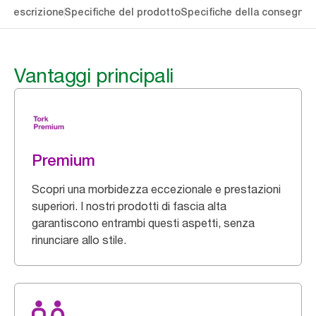
li
Descrizione
Specifiche del prodotto
Specifiche della consegna
S
Vantaggi principali
Premium
Scopri una morbidezza eccezionale e prestazioni
superiori. I nostri prodotti di fascia alta
garantiscono entrambi questi aspetti, senza
rinunciare allo stile.