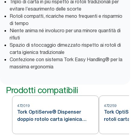
Triplo di carta in più rispetto ai rotoli tradizionali per
evitare l’esaurimento delle scorte
Rotoli compatti, ricariche meno frequenti e risparmio
di tempo
Niente anima né involucro per una minore quantità di
rifiuti
Spazio di stoccaggio dimezzato rispetto ai rotoli di
carta igienica tradizionale
Confezione con sistema Tork Easy Handling® per la
massima ergonomia
Prodotti compatibili
472019
472259
Tork OptiServe® Dispenser
Tork OptiSer
doppio rotolo carta igienica
rotoli carta 
senz'anima, acciaio inox, T7
acciaio inox,