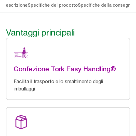
li
Descrizione
Specifiche del prodotto
Specifiche della consegna
S
Vantaggi principali
Confezione Tork Easy Handling®
Facilita il trasporto e lo smaltimento degli
imballaggi