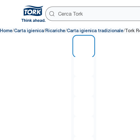
/
/
/
/
Home
Carta igienica
Ricariche
Carta igienica tradizionale
Tork Ro
1 of 6