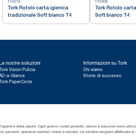
110316
110406
Tork Rotolo carta igienica
Tork Rotolo carta
tradizionale Soft bianco T4
Soft bianco T4
Le nostre soluzioni
Informazioni su Tork
Tork Vision Pulizia
Chi siamo
AD-a-Glance
Storie di successo
Tork PaperCircle
'igiene e della salute. Ogni giorno i nostri prodotti, servizi e soluzioni sono utiliz
i, pazienti, operatori sanitari, clienti e società. Le vendite vengono effettuate i