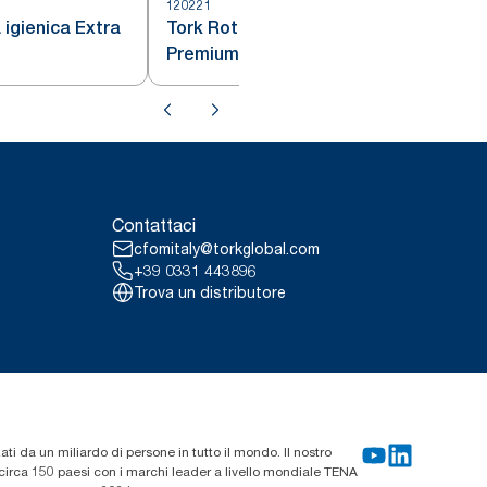
120221
1
 igienica Extra
Tork Rotolo carta igienica
Premium Soft, 2 veli
Contattaci
cfomitaly@torkglobal.com
+39 0331 443896
Trova un distributore
zati da un miliardo di persone in tutto il mondo. Il nostro
n circa 150 paesi con i marchi leader a livello mondiale TENA