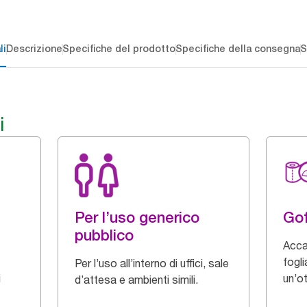
li
Descrizione
Specifiche del prodotto
Specifiche della consegna
S
i
Per l’uso generico
Gof
pubblico
Acca
fogli
Per l’uso all’interno di uffici, sale
i
un’o
d’attesa e ambienti simili.