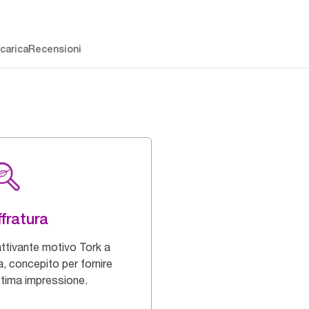
carica
Recensioni
fratura
ttivante motivo Tork a
a, concepito per fornire
ttima impressione.