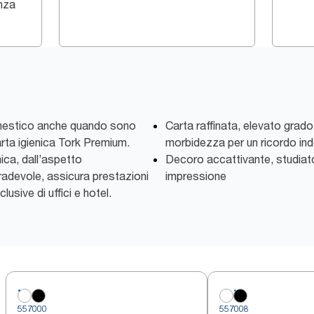
enza
 domestico anche quando sono
Carta raffinata, elevato grad
carta igienica Tork Premium.
morbidezza per un ricordo ind
ica, dall’aspetto
Decoro accattivante, studiato
radevole, assicura prestazioni
impressione
lusive di uffici e hotel.
557000
557008