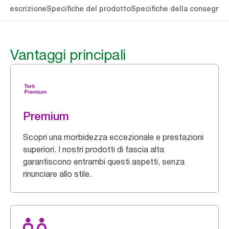
li
Descrizione
Specifiche del prodotto
Specifiche della consegna
S
Vantaggi principali
Premium
Scopri una morbidezza eccezionale e prestazioni
superiori. I nostri prodotti di fascia alta
garantiscono entrambi questi aspetti, senza
rinunciare allo stile.