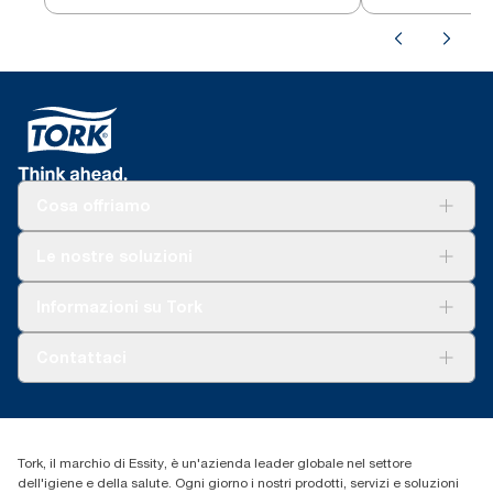
3 veli
Cosa offriamo
Soluzioni
Le nostre soluzioni
Sostenibilità
Tork Clean Care
Tork Vision Pulizia
Informazioni su Tork
AD-a-Glance
Tork PaperCircle
Chi siamo
Contattaci
Storie di successo
cfomitaly@torkglobal.com
+39 0331 443896
Trova un distributore
Tork, il marchio di Essity, è un'azienda leader globale nel settore
dell'igiene e della salute. Ogni giorno i nostri prodotti, servizi e soluzioni