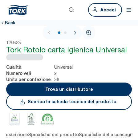
Accedi
Back
1 / 2
120323
Tork Rotolo carta igienica Universal
Universal
Qualità
2
Numero veli
28
Unità per confezione
Trova un distributore
Scarica la scheda tecnica del prodotto
li
Descrizione
Specifiche del prodotto
Specifiche della consegna
S