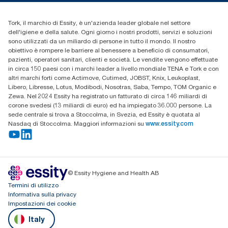
+39 0331 443896
Trova un distributore
Tork, il marchio di Essity, è un'azienda leader globale nel settore
dell'igiene e della salute. Ogni giorno i nostri prodotti, servizi e soluzioni
sono utilizzati da un miliardo di persone in tutto il mondo. Il nostro
obiettivo è rompere le barriere al benessere a beneficio di consumatori,
pazienti, operatori sanitari, clienti e società. Le vendite vengono effettuate
in circa 150 paesi con i marchi leader a livello mondiale TENA e Tork e con
altri marchi forti come Actimove, Cutimed, JOBST, Knix, Leukoplast,
Libero, Libresse, Lotus, Modibodi, Nosotras, Saba, Tempo, TOM Organic e
Zewa. Nel 2024 Essity ha registrato un fatturato di circa 146 miliardi di
corone svedesi (13 miliardi di euro) ed ha impiegato 36.000 persone. La
sede centrale si trova a Stoccolma, in Svezia, ed Essity è quotata al
Nasdaq di Stoccolma. Maggiori informazioni su
www.essity.com
© Essity Hygiene and Health AB
Termini di utilizzo
Informativa sulla privacy
Impostazioni dei cookie
Italy