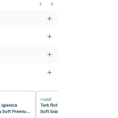
110406
1
 igienica
Tork Rotolo carta igienica Extra
a Soft Premium,
Soft bianco T4