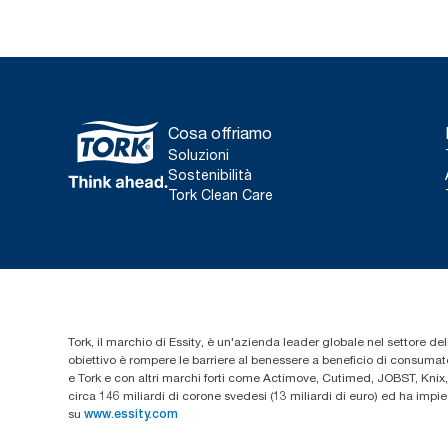
Cosa offriamo
Soluzioni
Sostenibilità
Tork Clean Care
Tork, il marchio di Essity, è un'azienda leader globale nel settore dell
obiettivo è rompere le barriere al benessere a beneficio di consumator
e Tork e con altri marchi forti come Actimove, Cutimed, JOBST, Knix,
circa 146 miliardi di corone svedesi (13 miliardi di euro) ed ha imp
su
www.essity.com