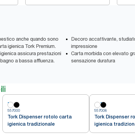
 domestico anche quando sono
Decoro accattivante, studiato
carta igienica Tork Premium.
impressione
 igienica assicura prestazioni
Carta morbida con elevato gra
e bagno a bassa affluenza.
sensazione duratura
li
557000
557008
Tork Dispenser rotolo carta
Tork Dispenser ro
igienica tradizionale
igienica tradizion