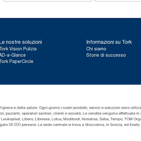
Le nostre soluzioni
Informazioni su Tork
Tork Vision Pulizia
Chi siamo
AD-a-Glance
Storie di successo
Tork PaperCircle
'igiene e della salute. Ogni giorno i nostri prodotti, servizi e soluzioni sono utiliz
i, pazienti, operatori sanitari, clienti e società. Le vendite vengono effettuate i
 Leukoplast, Libero, Libresse, Lotus, Modibodi, Nosotras, Saba, Tempo, TOM Organ
iegato 36.000 persone. La sede centrale si trova a Stoccolma, in Svezia, ed Essi