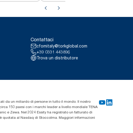
Contattaci
cfomitaly@torkglobal.com
+39 0331 443896
Trova un distributore
zati da un miliardo di persone in tutto il mondo. Il nostro
n circa 150 paesi con i marchi leader a livello mondiale TENA
ic e Zewa. Nel 2024 Essity ha registrato un fatturato di
ty è quotata al Nasdaq di Stoccolma. Maggiori informazioni