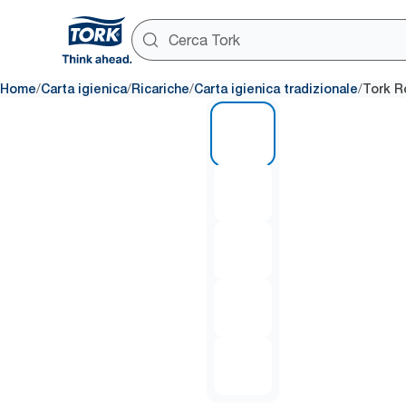
/
/
/
/
Home
Carta igienica
Ricariche
Carta igienica tradizionale
Tork Ro
1 of 5