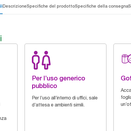
li
Descrizione
Specifiche del prodotto
Specifiche della consegna
S
i
Per l’uso generico
Gof
pubblico
Acca
fogli
Per l’uso all’interno di uffici, sale
i
un’o
d’attesa e ambienti simili.
enza