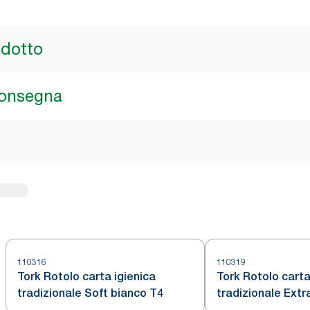
odotto
consegna
110316
110319
Tork Rotolo carta igienica
Tork Rotolo carta
tradizionale Soft bianco T4
tradizionale Extr
3 veli