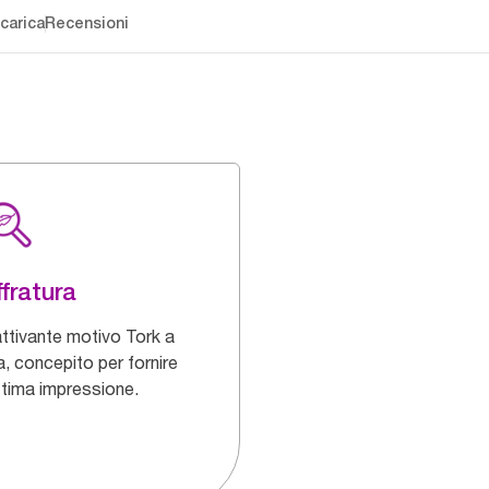
carica
Recensioni
fratura
ttivante motivo Tork a
a, concepito per fornire
ttima impressione.