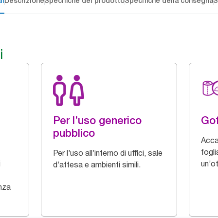
li
Descrizione
Specifiche del prodotto
Specifiche della consegna
S
i
Per l’uso generico
Gof
pubblico
Acca
fogli
Per l’uso all’interno di uffici, sale
i
un’o
d’attesa e ambienti simili.
enza