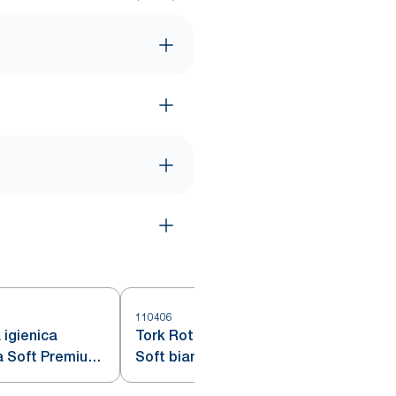
110406
1
 igienica
Tork Rotolo carta igienica Extra
a Soft Premium,
Soft bianco T4