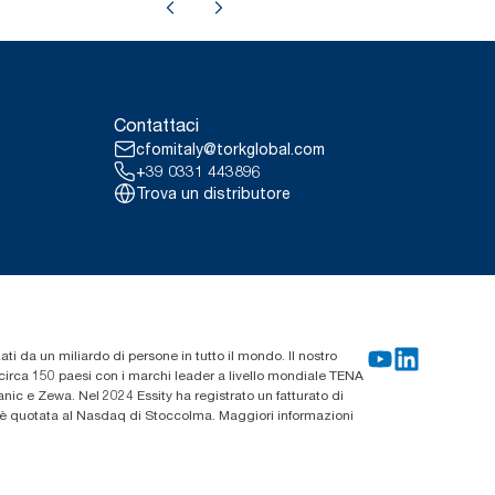
Contattaci
cfomitaly@torkglobal.com
+39 0331 443896
Trova un distributore
zati da un miliardo di persone in tutto il mondo. Il nostro
n circa 150 paesi con i marchi leader a livello mondiale TENA
ic e Zewa. Nel 2024 Essity ha registrato un fatturato di
ty è quotata al Nasdaq di Stoccolma. Maggiori informazioni