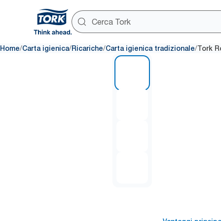
/
/
/
/
Home
Carta igienica
Ricariche
Carta igienica tradizionale
Tork Ro
1 of 4