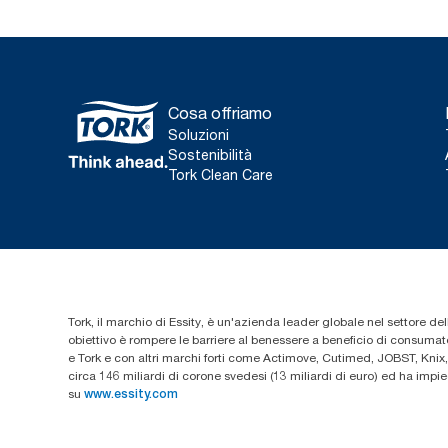
Cosa offriamo
Soluzioni
Sostenibilità
Tork Clean Care
Tork, il marchio di Essity, è un'azienda leader globale nel settore dell
obiettivo è rompere le barriere al benessere a beneficio di consumator
e Tork e con altri marchi forti come Actimove, Cutimed, JOBST, Knix,
circa 146 miliardi di corone svedesi (13 miliardi di euro) ed ha imp
su
www.essity.com