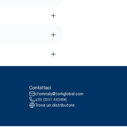
Contattaci
cfomitaly@torkglobal.com
+39 0331 443896
Trova un distributore