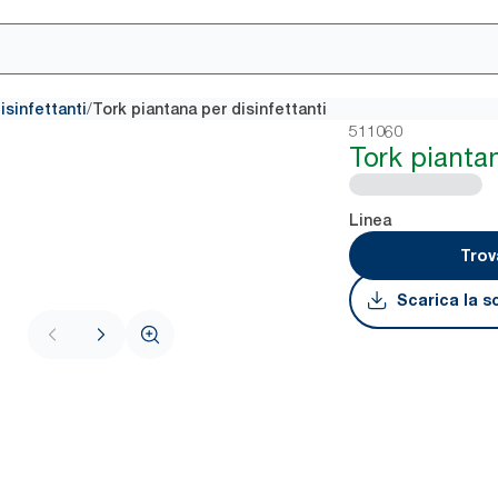
/
isinfettanti
Tork piantana per disinfettanti
511060
Tork piantan
Linea
Trov
Scarica la s