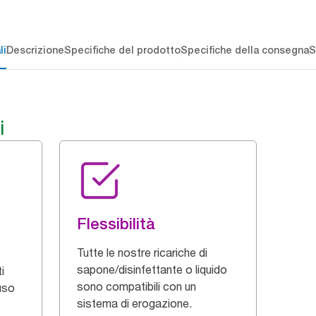
li
Descrizione
Specifiche del prodotto
Specifiche della consegna
S
i
Flessibilità
Tutte le nostre ricariche di
sapone/disinfettante o liquido
i
sono compatibili con un
uso
sistema di erogazione.