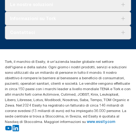
Soluzioni
Le nostre soluzioni
Sostenibilità
Tork Clean Care
Tork Vision Pulizia
Informazioni su Tork
AD-a-Glance
Tork PaperCircle
Chi siamo
Contattaci
Storie di successo
cfomitaly@torkglobal.com
+39 0331 443896
Trova un distributore
Tork, il marchio di Essity, è un'azienda leader globale nel settore
dell'igiene e della salute. Ogni giorno i nostri prodotti, servizi e soluzioni
sono utilizzati da un miliardo di persone in tutto il mondo. Il nostro
obiettivo è rompere le barriere al benessere a beneficio di consumatori,
pazienti, operatori sanitari, clienti e società. Le vendite vengono effettuate
in circa 150 paesi con i marchi leader a livello mondiale TENA e Tork e con
altri marchi forti come Actimove, Cutimed, JOBST, Knix, Leukoplast,
Libero, Libresse, Lotus, Modibodi, Nosotras, Saba, Tempo, TOM Organic e
Zewa. Nel 2024 Essity ha registrato un fatturato di circa 146 miliardi di
corone svedesi (13 miliardi di euro) ed ha impiegato 36.000 persone. La
sede centrale si trova a Stoccolma, in Svezia, ed Essity è quotata al
Nasdaq di Stoccolma. Maggiori informazioni su
www.essity.com