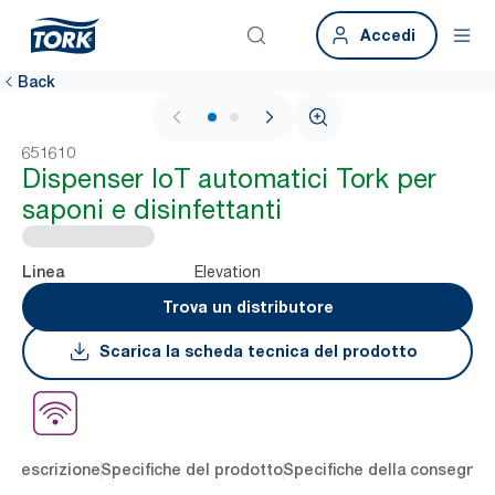
Accedi
Back
1 / 2
651610
Dispenser IoT automatici Tork per
saponi e disinfettanti
Elevation
Linea
Trova un distributore
Scarica la scheda tecnica del prodotto
li
Descrizione
Specifiche del prodotto
Specifiche della consegna
S